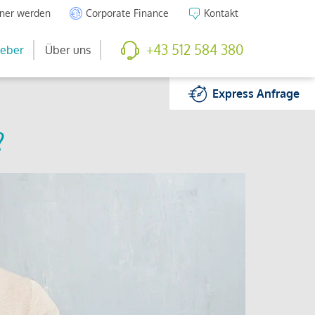
tner werden
Corporate Finance
Kontakt
+43 512 584 380
eber
Über uns
Express
Anfrage
?