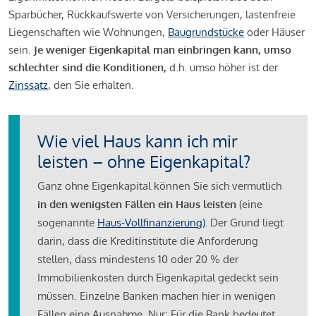
Sparbücher, Rückkaufswerte von Versicherungen, lastenfreie
Liegenschaften wie Wohnungen,
Baugrundstücke
oder Häuser
sein.
Je weniger Eigenkapital man einbringen kann, umso
schlechter sind die Konditionen,
d.h. umso höher ist der
Zinssatz
, den Sie erhalten.
Wie viel Haus kann ich mir
leisten – ohne Eigenkapital?
Ganz ohne Eigenkapital können Sie sich vermutlich
in den wenigsten Fällen ein Haus leisten
(eine
sogenannte
Haus-Vollfinanzierung)
.
Der Grund liegt
darin, dass die Kreditinstitute die Anforderung
stellen, dass mindestens 10 oder 20 % der
Immobilienkosten durch Eigenkapital gedeckt sein
müssen. Einzelne Banken machen hier in wenigen
Fällen eine Ausnahme. Nur: Für die Bank bedeutet