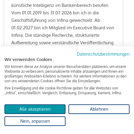
künstliche Intelligenz im Bankenbereich berufen.
Vom 01.01.2019 bis 31.07.2026 bin ich in die
Geschäftsführung von Infina gewechselt. Ab
01.02.2027 bin ich Mitglied im Executive Board von
Infina. Die ständige Recherche, strukturierte
Aufbereitung sowie verständliche Veröffentlichung
von allen Fragestellungen rund um das
Datenschutzbestimmungen
Kreditgeschäft gehören zu den wesentlichen
Wir verwenden Cookies
Schwerpunktsetzungen meiner Funktion.
Wir können diese zur Analyse unserer Besucherdaten platzieren, um unsere
Webseite zu verbessern, personalisierte Inhalte anzuzeigen und Ihnen ein
großartiges Webseiten-Erlebnis zu bieten. Für weitere Informationen zu den
von uns verwendeten Cookies öffnen Sie die Einstellungen.
Ihre Einwilligung und die cookie Richtlinie gelten für alle Websites von
Lesen Sie meine Finanzierungs-Tipps
„Infina“, einschließlich: Vergleich, Entlastung, Einsparung, Karriere, Infina.
Alle akzeptieren
Ablehnen
Kreditindex
Nein, anpassen
Das Wohnkredit Barometer