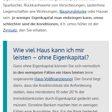
Sparbücher, Rückkaufswerte von Versicherungen, lastenfreie
Liegenschaften wie Wohnungen,
Baugrundstücke
oder Häuser
sein.
Je weniger Eigenkapital man einbringen kann, umso
schlechter sind die Konditionen,
d.h. umso höher ist der
Zinssatz
, den Sie erhalten.
Wie viel Haus kann ich mir
leisten – ohne Eigenkapital?
Ganz ohne Eigenkapital können Sie sich vermutlich
in den wenigsten Fällen ein Haus leisten
(eine
sogenannte
Haus-Vollfinanzierung)
.
Der Grund liegt
darin, dass die Kreditinstitute die Anforderung
stellen, dass mindestens 10 oder 20 % der
Immobilienkosten durch Eigenkapital gedeckt sein
müssen. Einzelne Banken machen hier in wenigen
Fällen eine Ausnahme. Nur: Für die Bank bedeutet