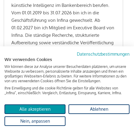
künstliche Intelligenz im Bankenbereich berufen.
Vom 01.01.2019 bis 31.07.2026 bin ich in die
Geschäftsführung von Infina gewechselt. Ab
01.02.2027 bin ich Mitglied im Executive Board von
Infina. Die ständige Recherche, strukturierte
Aufbereitung sowie verständliche Veröffentlichung
von allen Fragestellungen rund um das
Datenschutzbestimmungen
Kreditgeschäft gehören zu den wesentlichen
Wir verwenden Cookies
Schwerpunktsetzungen meiner Funktion.
Wir können diese zur Analyse unserer Besucherdaten platzieren, um unsere
Webseite zu verbessern, personalisierte Inhalte anzuzeigen und Ihnen ein
großartiges Webseiten-Erlebnis zu bieten. Für weitere Informationen zu den
von uns verwendeten Cookies öffnen Sie die Einstellungen.
Ihre Einwilligung und die cookie Richtlinie gelten für alle Websites von
Lesen Sie meine Finanzierungs-Tipps
„Infina“, einschließlich: Vergleich, Entlastung, Einsparung, Karriere, Infina.
Alle akzeptieren
Ablehnen
Kreditindex
Nein, anpassen
Das Wohnkredit Barometer