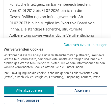
künstliche Intelligenz im Bankenbereich berufen.
Vom 01.01.2019 bis 31.07.2026 bin ich in die
Geschäftsführung von Infina gewechselt. Ab
01.02.2027 bin ich Mitglied im Executive Board von
Infina. Die ständige Recherche, strukturierte
Aufbereitung sowie verständliche Veröffentlichung
von allen Fragestellungen rund um das
Datenschutzbestimmungen
Kreditgeschäft gehören zu den wesentlichen
Wir verwenden Cookies
Schwerpunktsetzungen meiner Funktion.
Wir können diese zur Analyse unserer Besucherdaten platzieren, um unsere
Webseite zu verbessern, personalisierte Inhalte anzuzeigen und Ihnen ein
großartiges Webseiten-Erlebnis zu bieten. Für weitere Informationen zu den
von uns verwendeten Cookies öffnen Sie die Einstellungen.
Ihre Einwilligung und die cookie Richtlinie gelten für alle Websites von
Lesen Sie meine Finanzierungs-Tipps
„Infina“, einschließlich: Vergleich, Entlastung, Einsparung, Karriere, Infina.
Alle akzeptieren
Ablehnen
Kreditindex
Nein, anpassen
Das Wohnkredit Barometer