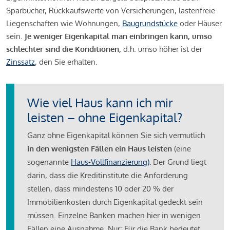
Sparbücher, Rückkaufswerte von Versicherungen, lastenfreie
Liegenschaften wie Wohnungen,
Baugrundstücke
oder Häuser
sein.
Je weniger Eigenkapital man einbringen kann, umso
schlechter sind die Konditionen,
d.h. umso höher ist der
Zinssatz
, den Sie erhalten.
Wie viel Haus kann ich mir
leisten – ohne Eigenkapital?
Ganz ohne Eigenkapital können Sie sich vermutlich
in den wenigsten Fällen ein Haus leisten
(eine
sogenannte
Haus-Vollfinanzierung)
.
Der Grund liegt
darin, dass die Kreditinstitute die Anforderung
stellen, dass mindestens 10 oder 20 % der
Immobilienkosten durch Eigenkapital gedeckt sein
müssen. Einzelne Banken machen hier in wenigen
Fällen eine Ausnahme. Nur: Für die Bank bedeutet