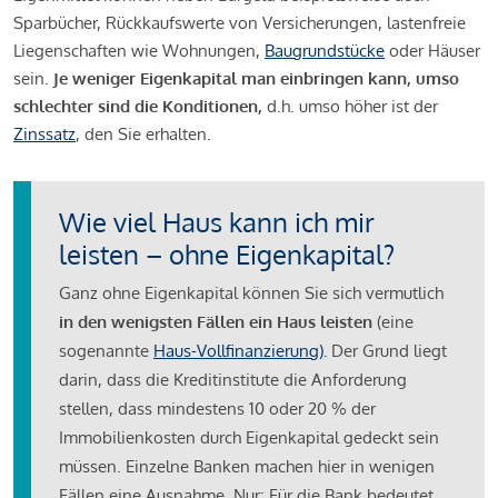
Sparbücher, Rückkaufswerte von Versicherungen, lastenfreie
Liegenschaften wie Wohnungen,
Baugrundstücke
oder Häuser
sein.
Je weniger Eigenkapital man einbringen kann, umso
schlechter sind die Konditionen,
d.h. umso höher ist der
Zinssatz
, den Sie erhalten.
Wie viel Haus kann ich mir
leisten – ohne Eigenkapital?
Ganz ohne Eigenkapital können Sie sich vermutlich
in den wenigsten Fällen ein Haus leisten
(eine
sogenannte
Haus-Vollfinanzierung)
.
Der Grund liegt
darin, dass die Kreditinstitute die Anforderung
stellen, dass mindestens 10 oder 20 % der
Immobilienkosten durch Eigenkapital gedeckt sein
müssen. Einzelne Banken machen hier in wenigen
Fällen eine Ausnahme. Nur: Für die Bank bedeutet