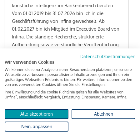
künstliche Intelligenz im Bankenbereich berufen.
Vom 01.01.2019 bis 31.07.2026 bin ich in die
Geschäftsführung von Infina gewechselt. Ab
01.02.2027 bin ich Mitglied im Executive Board von
Infina. Die ständige Recherche, strukturierte
Aufbereitung sowie verständliche Veröffentlichung
von allen Fragestellungen rund um das
Datenschutzbestimmungen
Kreditgeschäft gehören zu den wesentlichen
Wir verwenden Cookies
Schwerpunktsetzungen meiner Funktion.
Wir können diese zur Analyse unserer Besucherdaten platzieren, um unsere
Webseite zu verbessern, personalisierte Inhalte anzuzeigen und Ihnen ein
großartiges Webseiten-Erlebnis zu bieten. Für weitere Informationen zu den
von uns verwendeten Cookies öffnen Sie die Einstellungen.
Ihre Einwilligung und die cookie Richtlinie gelten für alle Websites von
Lesen Sie meine Finanzierungs-Tipps
„Infina“, einschließlich: Vergleich, Entlastung, Einsparung, Karriere, Infina.
Alle akzeptieren
Ablehnen
Kreditindex
Nein, anpassen
Das Wohnkredit Barometer