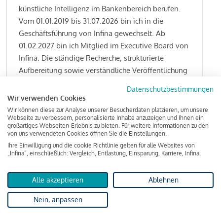
künstliche Intelligenz im Bankenbereich berufen.
Vom 01.01.2019 bis 31.07.2026 bin ich in die
Geschäftsführung von Infina gewechselt. Ab
01.02.2027 bin ich Mitglied im Executive Board von
Infina. Die ständige Recherche, strukturierte
Aufbereitung sowie verständliche Veröffentlichung
von allen Fragestellungen rund um das
Datenschutzbestimmungen
Kreditgeschäft gehören zu den wesentlichen
Wir verwenden Cookies
Schwerpunktsetzungen meiner Funktion.
Wir können diese zur Analyse unserer Besucherdaten platzieren, um unsere
Webseite zu verbessern, personalisierte Inhalte anzuzeigen und Ihnen ein
großartiges Webseiten-Erlebnis zu bieten. Für weitere Informationen zu den
von uns verwendeten Cookies öffnen Sie die Einstellungen.
Ihre Einwilligung und die cookie Richtlinie gelten für alle Websites von
Lesen Sie meine Finanzierungs-Tipps
„Infina“, einschließlich: Vergleich, Entlastung, Einsparung, Karriere, Infina.
Alle akzeptieren
Ablehnen
Kreditindex
Nein, anpassen
Das Wohnkredit Barometer