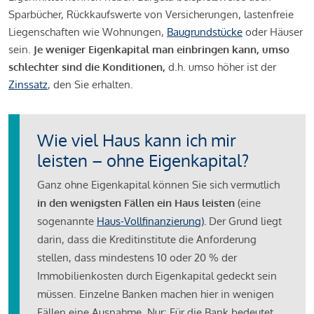
Sparbücher, Rückkaufswerte von Versicherungen, lastenfreie
Liegenschaften wie Wohnungen,
Baugrundstücke
oder Häuser
sein.
Je weniger Eigenkapital man einbringen kann, umso
schlechter sind die Konditionen,
d.h. umso höher ist der
Zinssatz
, den Sie erhalten.
Wie viel Haus kann ich mir
leisten – ohne Eigenkapital?
Ganz ohne Eigenkapital können Sie sich vermutlich
in den wenigsten Fällen ein Haus leisten
(eine
sogenannte
Haus-Vollfinanzierung)
.
Der Grund liegt
darin, dass die Kreditinstitute die Anforderung
stellen, dass mindestens 10 oder 20 % der
Immobilienkosten durch Eigenkapital gedeckt sein
müssen. Einzelne Banken machen hier in wenigen
Fällen eine Ausnahme. Nur: Für die Bank bedeutet