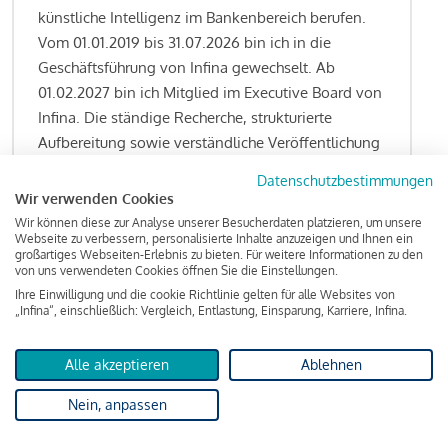
künstliche Intelligenz im Bankenbereich berufen.
Vom 01.01.2019 bis 31.07.2026 bin ich in die
Geschäftsführung von Infina gewechselt. Ab
01.02.2027 bin ich Mitglied im Executive Board von
Infina. Die ständige Recherche, strukturierte
Aufbereitung sowie verständliche Veröffentlichung
von allen Fragestellungen rund um das
Datenschutzbestimmungen
Kreditgeschäft gehören zu den wesentlichen
Wir verwenden Cookies
Schwerpunktsetzungen meiner Funktion.
Wir können diese zur Analyse unserer Besucherdaten platzieren, um unsere
Webseite zu verbessern, personalisierte Inhalte anzuzeigen und Ihnen ein
großartiges Webseiten-Erlebnis zu bieten. Für weitere Informationen zu den
von uns verwendeten Cookies öffnen Sie die Einstellungen.
Ihre Einwilligung und die cookie Richtlinie gelten für alle Websites von
Lesen Sie meine Finanzierungs-Tipps
„Infina“, einschließlich: Vergleich, Entlastung, Einsparung, Karriere, Infina.
Alle akzeptieren
Ablehnen
Kreditindex
Nein, anpassen
Das Wohnkredit Barometer