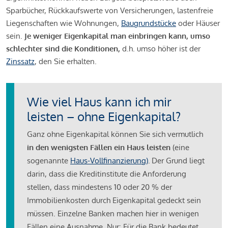
Sparbücher, Rückkaufswerte von Versicherungen, lastenfreie
Liegenschaften wie Wohnungen,
Baugrundstücke
oder Häuser
sein.
Je weniger Eigenkapital man einbringen kann, umso
schlechter sind die Konditionen,
d.h. umso höher ist der
Zinssatz
, den Sie erhalten.
Wie viel Haus kann ich mir
leisten – ohne Eigenkapital?
Ganz ohne Eigenkapital können Sie sich vermutlich
in den wenigsten Fällen ein Haus leisten
(eine
sogenannte
Haus-Vollfinanzierung)
.
Der Grund liegt
darin, dass die Kreditinstitute die Anforderung
stellen, dass mindestens 10 oder 20 % der
Immobilienkosten durch Eigenkapital gedeckt sein
müssen. Einzelne Banken machen hier in wenigen
Fällen eine Ausnahme. Nur: Für die Bank bedeutet