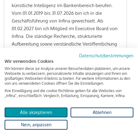
künstliche Intelligenz im Bankenbereich berufen.
Vom 01.01.2019 bis 31.07.2026 bin ich in die
Geschäftsführung von Infina gewechselt. Ab
01.02.2027 bin ich Mitglied im Executive Board von
Infina. Die ständige Recherche, strukturierte
Aufbereitung sowie verständliche Veröffentlichung
von allen Fragestellungen rund um das
Datenschutzbestimmungen
Kreditgeschäft gehören zu den wesentlichen
Wir verwenden Cookies
Schwerpunktsetzungen meiner Funktion.
Wir können diese zur Analyse unserer Besucherdaten platzieren, um unsere
Webseite zu verbessern, personalisierte Inhalte anzuzeigen und Ihnen ein
großartiges Webseiten-Erlebnis zu bieten. Für weitere Informationen zu den
von uns verwendeten Cookies öffnen Sie die Einstellungen.
Ihre Einwilligung und die cookie Richtlinie gelten für alle Websites von
Lesen Sie meine Finanzierungs-Tipps
„Infina“, einschließlich: Vergleich, Entlastung, Einsparung, Karriere, Infina.
Alle akzeptieren
Ablehnen
Kreditindex
Nein, anpassen
Das Wohnkredit Barometer