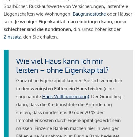
Sparbücher, Rückkaufswerte von Versicherungen, lastenfreie
Liegenschaften wie Wohnungen,
Baugrundstücke
oder Häuser
sein.
Je weniger Eigenkapital man einbringen kann, umso
schlechter sind die Konditionen,
d.h. umso höher ist der
Zinssatz
, den Sie erhalten.
Wie viel Haus kann ich mir
leisten – ohne Eigenkapital?
Ganz ohne Eigenkapital können Sie sich vermutlich
in den wenigsten Fällen ein Haus leisten
(eine
sogenannte
Haus-Vollfinanzierung)
.
Der Grund liegt
darin, dass die Kreditinstitute die Anforderung
stellen, dass mindestens 10 oder 20 % der
Immobilienkosten durch Eigenkapital gedeckt sein
müssen. Einzelne Banken machen hier in wenigen
Fällen eine Ausnahme. Nur: Für die Bank bedeutet