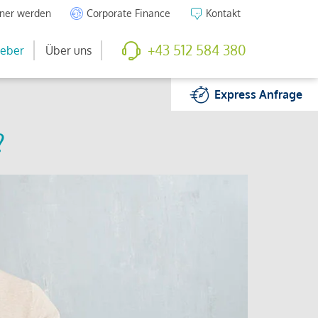
tner werden
Corporate Finance
Kontakt
+43 512 584 380
eber
Über uns
Express
Anfrage
?