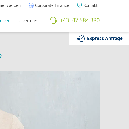
tner werden
Corporate Finance
Kontakt
+43 512 584 380
eber
Über uns
Express
Anfrage
?