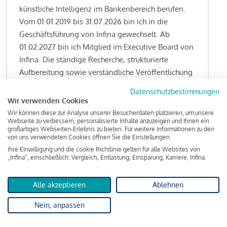
künstliche Intelligenz im Bankenbereich berufen.
Vom 01.01.2019 bis 31.07.2026 bin ich in die
Geschäftsführung von Infina gewechselt. Ab
01.02.2027 bin ich Mitglied im Executive Board von
Infina. Die ständige Recherche, strukturierte
Aufbereitung sowie verständliche Veröffentlichung
von allen Fragestellungen rund um das
Datenschutzbestimmungen
Kreditgeschäft gehören zu den wesentlichen
Wir verwenden Cookies
Schwerpunktsetzungen meiner Funktion.
Wir können diese zur Analyse unserer Besucherdaten platzieren, um unsere
Webseite zu verbessern, personalisierte Inhalte anzuzeigen und Ihnen ein
großartiges Webseiten-Erlebnis zu bieten. Für weitere Informationen zu den
von uns verwendeten Cookies öffnen Sie die Einstellungen.
Ihre Einwilligung und die cookie Richtlinie gelten für alle Websites von
Lesen Sie meine Finanzierungs-Tipps
„Infina“, einschließlich: Vergleich, Entlastung, Einsparung, Karriere, Infina.
Alle akzeptieren
Ablehnen
Kreditindex
Nein, anpassen
Das Wohnkredit Barometer