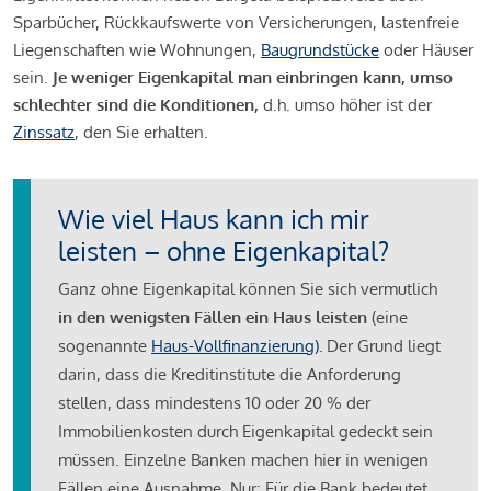
Sparbücher, Rückkaufswerte von Versicherungen, lastenfreie
Liegenschaften wie Wohnungen,
Baugrundstücke
oder Häuser
sein.
Je weniger Eigenkapital man einbringen kann, umso
schlechter sind die Konditionen,
d.h. umso höher ist der
Zinssatz
, den Sie erhalten.
Wie viel Haus kann ich mir
leisten – ohne Eigenkapital?
Ganz ohne Eigenkapital können Sie sich vermutlich
in den wenigsten Fällen ein Haus leisten
(eine
sogenannte
Haus-Vollfinanzierung)
.
Der Grund liegt
darin, dass die Kreditinstitute die Anforderung
stellen, dass mindestens 10 oder 20 % der
Immobilienkosten durch Eigenkapital gedeckt sein
müssen. Einzelne Banken machen hier in wenigen
Fällen eine Ausnahme. Nur: Für die Bank bedeutet