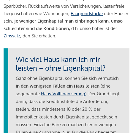
Sparbücher, Rückkaufswerte von Versicherungen, lastenfreie
Liegenschaften wie Wohnungen,
Baugrundstücke
oder Häuser
sein.
Je weniger Eigenkapital man einbringen kann, umso
schlechter sind die Konditionen,
d.h. umso höher ist der
Zinssatz
, den Sie erhalten.
Wie viel Haus kann ich mir
leisten – ohne Eigenkapital?
Ganz ohne Eigenkapital können Sie sich vermutlich
in den wenigsten Fällen ein Haus leisten
(eine
sogenannte
Haus-Vollfinanzierung)
.
Der Grund liegt
darin, dass die Kreditinstitute die Anforderung
stellen, dass mindestens 10 oder 20 % der
Immobilienkosten durch Eigenkapital gedeckt sein
müssen. Einzelne Banken machen hier in wenigen
Fällen eine Ausnahme. Nur: Für die Bank bedeutet