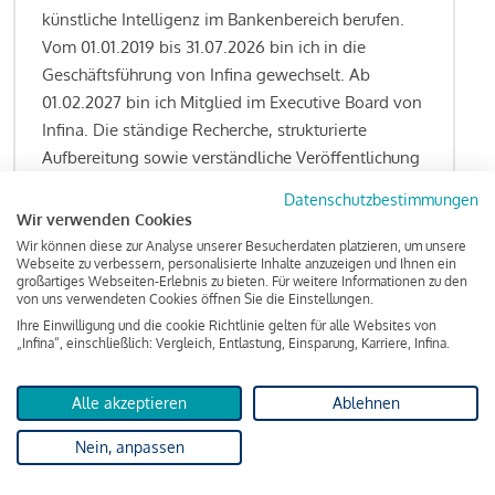
künstliche Intelligenz im Bankenbereich berufen.
Vom 01.01.2019 bis 31.07.2026 bin ich in die
Geschäftsführung von Infina gewechselt. Ab
01.02.2027 bin ich Mitglied im Executive Board von
Infina. Die ständige Recherche, strukturierte
Aufbereitung sowie verständliche Veröffentlichung
von allen Fragestellungen rund um das
Datenschutzbestimmungen
Kreditgeschäft gehören zu den wesentlichen
Wir verwenden Cookies
Schwerpunktsetzungen meiner Funktion.
Wir können diese zur Analyse unserer Besucherdaten platzieren, um unsere
Webseite zu verbessern, personalisierte Inhalte anzuzeigen und Ihnen ein
großartiges Webseiten-Erlebnis zu bieten. Für weitere Informationen zu den
von uns verwendeten Cookies öffnen Sie die Einstellungen.
Ihre Einwilligung und die cookie Richtlinie gelten für alle Websites von
Lesen Sie meine Finanzierungs-Tipps
„Infina“, einschließlich: Vergleich, Entlastung, Einsparung, Karriere, Infina.
Alle akzeptieren
Ablehnen
Kreditindex
Nein, anpassen
Das Wohnkredit Barometer