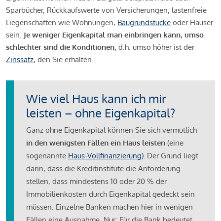
Sparbücher, Rückkaufswerte von Versicherungen, lastenfreie
Liegenschaften wie Wohnungen,
Baugrundstücke
oder Häuser
sein.
Je weniger Eigenkapital man einbringen kann, umso
schlechter sind die Konditionen,
d.h. umso höher ist der
Zinssatz
, den Sie erhalten.
Wie viel Haus kann ich mir
leisten – ohne Eigenkapital?
Ganz ohne Eigenkapital können Sie sich vermutlich
in den wenigsten Fällen ein Haus leisten
(eine
sogenannte
Haus-Vollfinanzierung)
.
Der Grund liegt
darin, dass die Kreditinstitute die Anforderung
stellen, dass mindestens 10 oder 20 % der
Immobilienkosten durch Eigenkapital gedeckt sein
müssen. Einzelne Banken machen hier in wenigen
Fällen eine Ausnahme. Nur: Für die Bank bedeutet