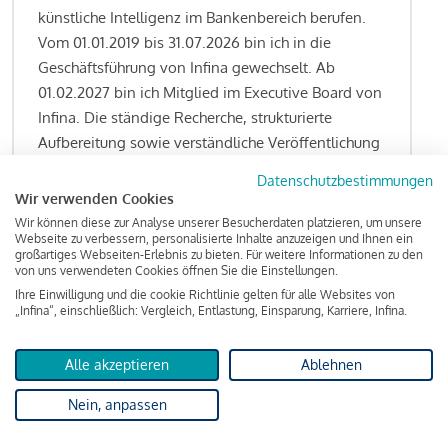
künstliche Intelligenz im Bankenbereich berufen.
Vom 01.01.2019 bis 31.07.2026 bin ich in die
Geschäftsführung von Infina gewechselt. Ab
01.02.2027 bin ich Mitglied im Executive Board von
Infina. Die ständige Recherche, strukturierte
Aufbereitung sowie verständliche Veröffentlichung
von allen Fragestellungen rund um das
Datenschutzbestimmungen
Kreditgeschäft gehören zu den wesentlichen
Wir verwenden Cookies
Schwerpunktsetzungen meiner Funktion.
Wir können diese zur Analyse unserer Besucherdaten platzieren, um unsere
Webseite zu verbessern, personalisierte Inhalte anzuzeigen und Ihnen ein
großartiges Webseiten-Erlebnis zu bieten. Für weitere Informationen zu den
von uns verwendeten Cookies öffnen Sie die Einstellungen.
Ihre Einwilligung und die cookie Richtlinie gelten für alle Websites von
Lesen Sie meine Finanzierungs-Tipps
„Infina“, einschließlich: Vergleich, Entlastung, Einsparung, Karriere, Infina.
Alle akzeptieren
Ablehnen
Kreditindex
Nein, anpassen
Das Wohnkredit Barometer