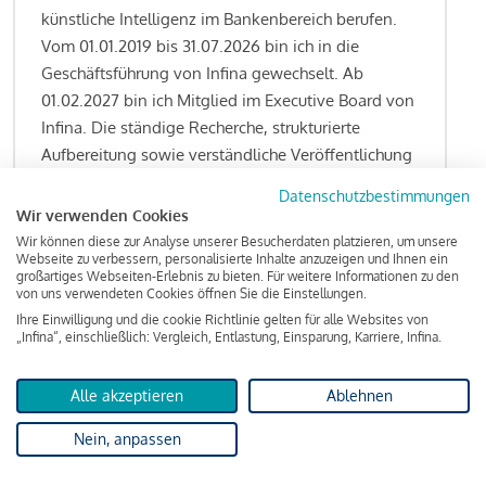
künstliche Intelligenz im Bankenbereich berufen.
Vom 01.01.2019 bis 31.07.2026 bin ich in die
Geschäftsführung von Infina gewechselt. Ab
01.02.2027 bin ich Mitglied im Executive Board von
Infina. Die ständige Recherche, strukturierte
Aufbereitung sowie verständliche Veröffentlichung
von allen Fragestellungen rund um das
Datenschutzbestimmungen
Kreditgeschäft gehören zu den wesentlichen
Wir verwenden Cookies
Schwerpunktsetzungen meiner Funktion.
Wir können diese zur Analyse unserer Besucherdaten platzieren, um unsere
Webseite zu verbessern, personalisierte Inhalte anzuzeigen und Ihnen ein
großartiges Webseiten-Erlebnis zu bieten. Für weitere Informationen zu den
von uns verwendeten Cookies öffnen Sie die Einstellungen.
Ihre Einwilligung und die cookie Richtlinie gelten für alle Websites von
Lesen Sie meine Finanzierungs-Tipps
„Infina“, einschließlich: Vergleich, Entlastung, Einsparung, Karriere, Infina.
Alle akzeptieren
Ablehnen
Kreditindex
Nein, anpassen
Das Wohnkredit Barometer