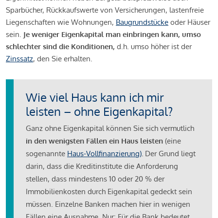
Sparbücher, Rückkaufswerte von Versicherungen, lastenfreie
Liegenschaften wie Wohnungen,
Baugrundstücke
oder Häuser
sein.
Je weniger Eigenkapital man einbringen kann, umso
schlechter sind die Konditionen,
d.h. umso höher ist der
Zinssatz
, den Sie erhalten.
Wie viel Haus kann ich mir
leisten – ohne Eigenkapital?
Ganz ohne Eigenkapital können Sie sich vermutlich
in den wenigsten Fällen ein Haus leisten
(eine
sogenannte
Haus-Vollfinanzierung)
.
Der Grund liegt
darin, dass die Kreditinstitute die Anforderung
stellen, dass mindestens 10 oder 20 % der
Immobilienkosten durch Eigenkapital gedeckt sein
müssen. Einzelne Banken machen hier in wenigen
Fällen eine Ausnahme. Nur: Für die Bank bedeutet