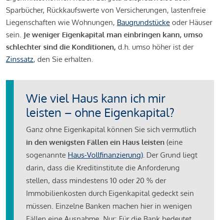
Sparbücher, Rückkaufswerte von Versicherungen, lastenfreie
Liegenschaften wie Wohnungen,
Baugrundstücke
oder Häuser
sein.
Je weniger Eigenkapital man einbringen kann, umso
schlechter sind die Konditionen,
d.h. umso höher ist der
Zinssatz
, den Sie erhalten.
Wie viel Haus kann ich mir
leisten – ohne Eigenkapital?
Ganz ohne Eigenkapital können Sie sich vermutlich
in den wenigsten Fällen ein Haus leisten
(eine
sogenannte
Haus-Vollfinanzierung)
.
Der Grund liegt
darin, dass die Kreditinstitute die Anforderung
stellen, dass mindestens 10 oder 20 % der
Immobilienkosten durch Eigenkapital gedeckt sein
müssen. Einzelne Banken machen hier in wenigen
Fällen eine Ausnahme. Nur: Für die Bank bedeutet