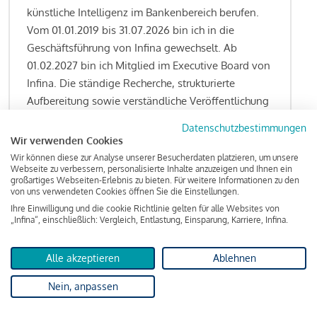
künstliche Intelligenz im Bankenbereich berufen.
Vom 01.01.2019 bis 31.07.2026 bin ich in die
Geschäftsführung von Infina gewechselt. Ab
01.02.2027 bin ich Mitglied im Executive Board von
Infina. Die ständige Recherche, strukturierte
Aufbereitung sowie verständliche Veröffentlichung
von allen Fragestellungen rund um das
Datenschutzbestimmungen
Kreditgeschäft gehören zu den wesentlichen
Wir verwenden Cookies
Schwerpunktsetzungen meiner Funktion.
Wir können diese zur Analyse unserer Besucherdaten platzieren, um unsere
Webseite zu verbessern, personalisierte Inhalte anzuzeigen und Ihnen ein
großartiges Webseiten-Erlebnis zu bieten. Für weitere Informationen zu den
von uns verwendeten Cookies öffnen Sie die Einstellungen.
Ihre Einwilligung und die cookie Richtlinie gelten für alle Websites von
Lesen Sie meine Finanzierungs-Tipps
„Infina“, einschließlich: Vergleich, Entlastung, Einsparung, Karriere, Infina.
Alle akzeptieren
Ablehnen
Kreditindex
Nein, anpassen
Das Wohnkredit Barometer