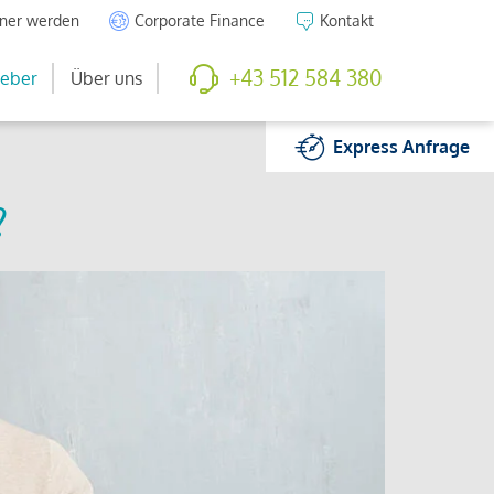
tner werden
Corporate Finance
Kontakt
+43 512 584 380
eber
Über uns
Express
Anfrage
?