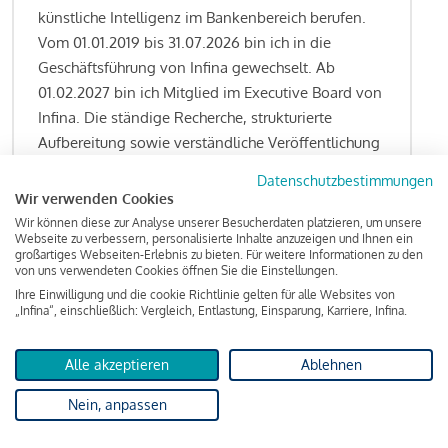
künstliche Intelligenz im Bankenbereich berufen.
Vom 01.01.2019 bis 31.07.2026 bin ich in die
Geschäftsführung von Infina gewechselt. Ab
01.02.2027 bin ich Mitglied im Executive Board von
Infina. Die ständige Recherche, strukturierte
Aufbereitung sowie verständliche Veröffentlichung
von allen Fragestellungen rund um das
Datenschutzbestimmungen
Kreditgeschäft gehören zu den wesentlichen
Wir verwenden Cookies
Schwerpunktsetzungen meiner Funktion.
Wir können diese zur Analyse unserer Besucherdaten platzieren, um unsere
Webseite zu verbessern, personalisierte Inhalte anzuzeigen und Ihnen ein
großartiges Webseiten-Erlebnis zu bieten. Für weitere Informationen zu den
von uns verwendeten Cookies öffnen Sie die Einstellungen.
Ihre Einwilligung und die cookie Richtlinie gelten für alle Websites von
Lesen Sie meine Finanzierungs-Tipps
„Infina“, einschließlich: Vergleich, Entlastung, Einsparung, Karriere, Infina.
Alle akzeptieren
Ablehnen
Kreditindex
Nein, anpassen
Das Wohnkredit Barometer