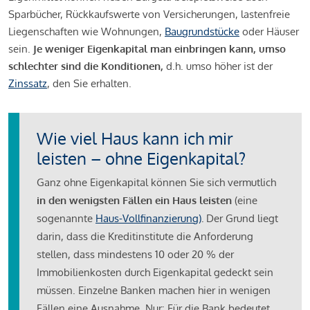
Sparbücher, Rückkaufswerte von Versicherungen, lastenfreie
Liegenschaften wie Wohnungen,
Baugrundstücke
oder Häuser
sein.
Je weniger Eigenkapital man einbringen kann, umso
schlechter sind die Konditionen,
d.h. umso höher ist der
Zinssatz
, den Sie erhalten.
Wie viel Haus kann ich mir
leisten – ohne Eigenkapital?
Ganz ohne Eigenkapital können Sie sich vermutlich
in den wenigsten Fällen ein Haus leisten
(eine
sogenannte
Haus-Vollfinanzierung)
.
Der Grund liegt
darin, dass die Kreditinstitute die Anforderung
stellen, dass mindestens 10 oder 20 % der
Immobilienkosten durch Eigenkapital gedeckt sein
müssen. Einzelne Banken machen hier in wenigen
Fällen eine Ausnahme. Nur: Für die Bank bedeutet