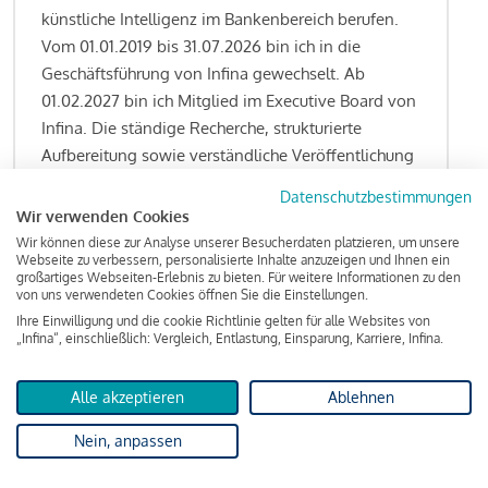
künstliche Intelligenz im Bankenbereich berufen.
Vom 01.01.2019 bis 31.07.2026 bin ich in die
Geschäftsführung von Infina gewechselt. Ab
01.02.2027 bin ich Mitglied im Executive Board von
Infina. Die ständige Recherche, strukturierte
Aufbereitung sowie verständliche Veröffentlichung
von allen Fragestellungen rund um das
Datenschutzbestimmungen
Kreditgeschäft gehören zu den wesentlichen
Wir verwenden Cookies
Schwerpunktsetzungen meiner Funktion.
Wir können diese zur Analyse unserer Besucherdaten platzieren, um unsere
Webseite zu verbessern, personalisierte Inhalte anzuzeigen und Ihnen ein
großartiges Webseiten-Erlebnis zu bieten. Für weitere Informationen zu den
von uns verwendeten Cookies öffnen Sie die Einstellungen.
Ihre Einwilligung und die cookie Richtlinie gelten für alle Websites von
Lesen Sie meine Finanzierungs-Tipps
„Infina“, einschließlich: Vergleich, Entlastung, Einsparung, Karriere, Infina.
Alle akzeptieren
Ablehnen
Kreditindex
Nein, anpassen
Das Wohnkredit Barometer