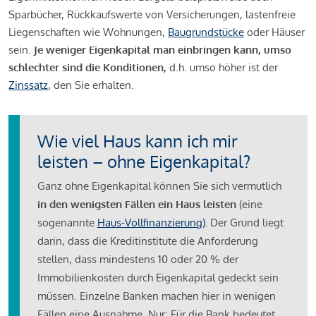
Sparbücher, Rückkaufswerte von Versicherungen, lastenfreie
Liegenschaften wie Wohnungen,
Baugrundstücke
oder Häuser
sein.
Je weniger Eigenkapital man einbringen kann, umso
schlechter sind die Konditionen,
d.h. umso höher ist der
Zinssatz
, den Sie erhalten.
Wie viel Haus kann ich mir
leisten – ohne Eigenkapital?
Ganz ohne Eigenkapital können Sie sich vermutlich
in den wenigsten Fällen ein Haus leisten
(eine
sogenannte
Haus-Vollfinanzierung)
.
Der Grund liegt
darin, dass die Kreditinstitute die Anforderung
stellen, dass mindestens 10 oder 20 % der
Immobilienkosten durch Eigenkapital gedeckt sein
müssen. Einzelne Banken machen hier in wenigen
Fällen eine Ausnahme. Nur: Für die Bank bedeutet