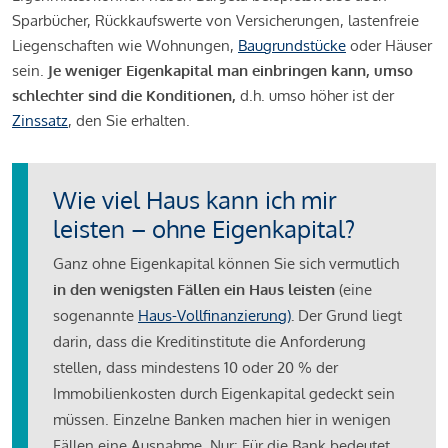
Sparbücher, Rückkaufswerte von Versicherungen, lastenfreie
Liegenschaften wie Wohnungen,
Baugrundstücke
oder Häuser
sein.
Je weniger Eigenkapital man einbringen kann, umso
schlechter sind die Konditionen,
d.h. umso höher ist der
Zinssatz
, den Sie erhalten.
Wie viel Haus kann ich mir
leisten – ohne Eigenkapital?
Ganz ohne Eigenkapital können Sie sich vermutlich
in den wenigsten Fällen ein Haus leisten
(eine
sogenannte
Haus-Vollfinanzierung)
.
Der Grund liegt
darin, dass die Kreditinstitute die Anforderung
stellen, dass mindestens 10 oder 20 % der
Immobilienkosten durch Eigenkapital gedeckt sein
müssen. Einzelne Banken machen hier in wenigen
Fällen eine Ausnahme. Nur: Für die Bank bedeutet