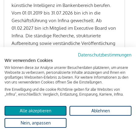
künstliche Intelligenz im Bankenbereich berufen.
Vom 01.01.2019 bis 31.07.2026 bin ich in die
Geschäftsführung von Infina gewechselt. Ab
01.02.2027 bin ich Mitglied im Executive Board von
Infina. Die ständige Recherche, strukturierte
Aufbereitung sowie verständliche Veröffentlichung
von allen Fragestellungen rund um das
Datenschutzbestimmungen
Kreditgeschäft gehören zu den wesentlichen
Wir verwenden Cookies
Schwerpunktsetzungen meiner Funktion.
Wir können diese zur Analyse unserer Besucherdaten platzieren, um unsere
Webseite zu verbessern, personalisierte Inhalte anzuzeigen und Ihnen ein
großartiges Webseiten-Erlebnis zu bieten. Für weitere Informationen zu den
von uns verwendeten Cookies öffnen Sie die Einstellungen.
Ihre Einwilligung und die cookie Richtlinie gelten für alle Websites von
Lesen Sie meine Finanzierungs-Tipps
„Infina“, einschließlich: Vergleich, Entlastung, Einsparung, Karriere, Infina.
Alle akzeptieren
Ablehnen
Kreditindex
Nein, anpassen
Das Wohnkredit Barometer