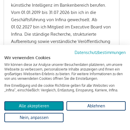
künstliche Intelligenz im Bankenbereich berufen.
Vom 01.01.2019 bis 31.07.2026 bin ich in die
Geschäftsführung von Infina gewechselt. Ab
01.02.2027 bin ich Mitglied im Executive Board von
Infina. Die ständige Recherche, strukturierte
Aufbereitung sowie verständliche Veröffentlichung
von allen Fragestellungen rund um das
Datenschutzbestimmungen
Kreditgeschäft gehören zu den wesentlichen
Wir verwenden Cookies
Schwerpunktsetzungen meiner Funktion.
Wir können diese zur Analyse unserer Besucherdaten platzieren, um unsere
Webseite zu verbessern, personalisierte Inhalte anzuzeigen und Ihnen ein
großartiges Webseiten-Erlebnis zu bieten. Für weitere Informationen zu den
von uns verwendeten Cookies öffnen Sie die Einstellungen.
Ihre Einwilligung und die cookie Richtlinie gelten für alle Websites von
Lesen Sie meine Finanzierungs-Tipps
„Infina“, einschließlich: Vergleich, Entlastung, Einsparung, Karriere, Infina.
Alle akzeptieren
Ablehnen
Kreditindex
Nein, anpassen
Das Wohnkredit Barometer