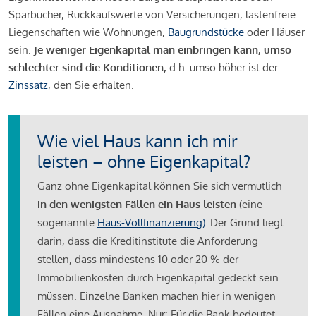
Sparbücher, Rückkaufswerte von Versicherungen, lastenfreie
Liegenschaften wie Wohnungen,
Baugrundstücke
oder Häuser
sein.
Je weniger Eigenkapital man einbringen kann, umso
schlechter sind die Konditionen,
d.h. umso höher ist der
Zinssatz
, den Sie erhalten.
Wie viel Haus kann ich mir
leisten – ohne Eigenkapital?
Ganz ohne Eigenkapital können Sie sich vermutlich
in den wenigsten Fällen ein Haus leisten
(eine
sogenannte
Haus-Vollfinanzierung)
.
Der Grund liegt
darin, dass die Kreditinstitute die Anforderung
stellen, dass mindestens 10 oder 20 % der
Immobilienkosten durch Eigenkapital gedeckt sein
müssen. Einzelne Banken machen hier in wenigen
Fällen eine Ausnahme. Nur: Für die Bank bedeutet