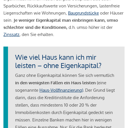
Sparbücher, Rückkaufswerte von Versicherungen, lastenfreie
Liegenschaften wie Wohnungen,
Baugrundstücke
oder Häuser
sein.
Je weniger Eigenkapital man einbringen kann, umso
schlechter sind die Konditionen,
d.h. umso höher ist der
Zinssatz
, den Sie erhalten.
Wie viel Haus kann ich mir
leisten – ohne Eigenkapital?
Ganz ohne Eigenkapital können Sie sich vermutlich
in den wenigsten Fällen ein Haus leisten
(eine
sogenannte
Haus-Vollfinanzierung)
.
Der Grund liegt
darin, dass die Kreditinstitute die Anforderung
stellen, dass mindestens 10 oder 20 % der
Immobilienkosten durch Eigenkapital gedeckt sein
müssen. Einzelne Banken machen hier in wenigen
Fällen eine Ausnahme. Nur: Für die Bank bedeutet