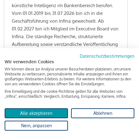
künstliche Intelligenz im Bankenbereich berufen.
Vom 01.01.2019 bis 31.07.2026 bin ich in die
Geschäftsführung von Infina gewechselt. Ab
01.02.2027 bin ich Mitglied im Executive Board von
Infina. Die ständige Recherche, strukturierte
Aufbereitung sowie verständliche Veröffentlichung
von allen Fragestellungen rund um das
Datenschutzbestimmungen
Kreditgeschäft gehören zu den wesentlichen
Wir verwenden Cookies
Schwerpunktsetzungen meiner Funktion.
Wir können diese zur Analyse unserer Besucherdaten platzieren, um unsere
Webseite zu verbessern, personalisierte Inhalte anzuzeigen und Ihnen ein
großartiges Webseiten-Erlebnis zu bieten. Für weitere Informationen zu den
von uns verwendeten Cookies öffnen Sie die Einstellungen.
Ihre Einwilligung und die cookie Richtlinie gelten für alle Websites von
Lesen Sie meine Finanzierungs-Tipps
„Infina“, einschließlich: Vergleich, Entlastung, Einsparung, Karriere, Infina.
Alle akzeptieren
Ablehnen
Kreditindex
Nein, anpassen
Das Wohnkredit Barometer