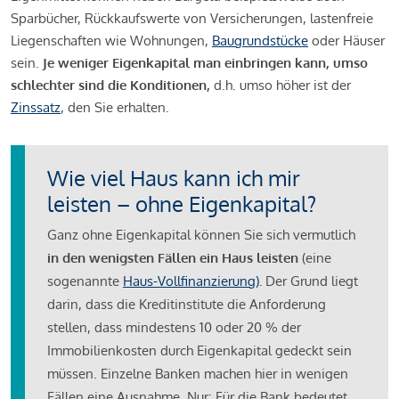
Sparbücher, Rückkaufswerte von Versicherungen, lastenfreie
Liegenschaften wie Wohnungen,
Baugrundstücke
oder Häuser
sein.
Je weniger Eigenkapital man einbringen kann, umso
schlechter sind die Konditionen,
d.h. umso höher ist der
Zinssatz
, den Sie erhalten.
Wie viel Haus kann ich mir
leisten – ohne Eigenkapital?
Ganz ohne Eigenkapital können Sie sich vermutlich
in den wenigsten Fällen ein Haus leisten
(eine
sogenannte
Haus-Vollfinanzierung)
.
Der Grund liegt
darin, dass die Kreditinstitute die Anforderung
stellen, dass mindestens 10 oder 20 % der
Immobilienkosten durch Eigenkapital gedeckt sein
müssen. Einzelne Banken machen hier in wenigen
Fällen eine Ausnahme. Nur: Für die Bank bedeutet