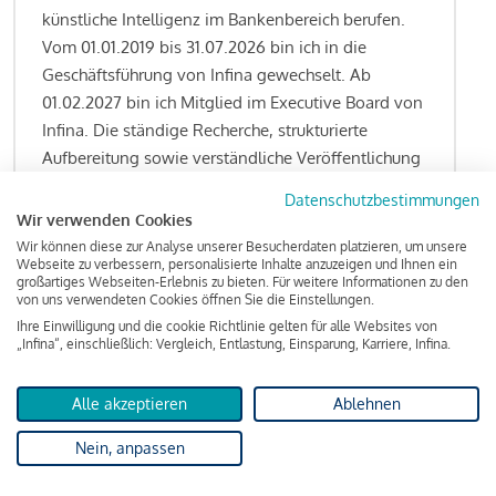
künstliche Intelligenz im Bankenbereich berufen.
Vom 01.01.2019 bis 31.07.2026 bin ich in die
Geschäftsführung von Infina gewechselt. Ab
01.02.2027 bin ich Mitglied im Executive Board von
Infina. Die ständige Recherche, strukturierte
Aufbereitung sowie verständliche Veröffentlichung
von allen Fragestellungen rund um das
Datenschutzbestimmungen
Kreditgeschäft gehören zu den wesentlichen
Wir verwenden Cookies
Schwerpunktsetzungen meiner Funktion.
Wir können diese zur Analyse unserer Besucherdaten platzieren, um unsere
Webseite zu verbessern, personalisierte Inhalte anzuzeigen und Ihnen ein
großartiges Webseiten-Erlebnis zu bieten. Für weitere Informationen zu den
von uns verwendeten Cookies öffnen Sie die Einstellungen.
Ihre Einwilligung und die cookie Richtlinie gelten für alle Websites von
Lesen Sie meine Finanzierungs-Tipps
„Infina“, einschließlich: Vergleich, Entlastung, Einsparung, Karriere, Infina.
Alle akzeptieren
Ablehnen
Kreditindex
Nein, anpassen
Das Wohnkredit Barometer