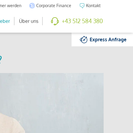
tner werden
Corporate Finance
Kontakt
+43 512 584 380
eber
Über uns
Express
Anfrage
?