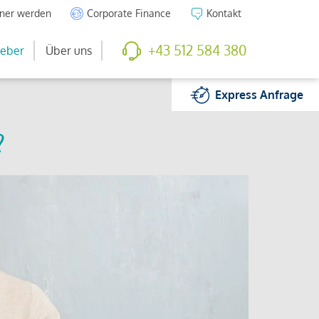
tner werden
Corporate Finance
Kontakt
+43 512 584 380
eber
Über uns
Express
Anfrage
?