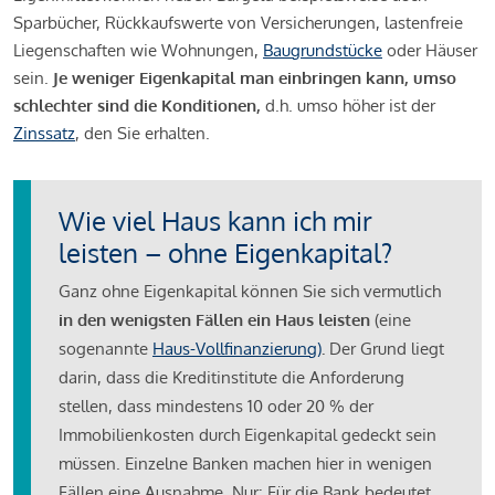
Sparbücher, Rückkaufswerte von Versicherungen, lastenfreie
Liegenschaften wie Wohnungen,
Baugrundstücke
oder Häuser
sein.
Je weniger Eigenkapital man einbringen kann, umso
schlechter sind die Konditionen,
d.h. umso höher ist der
Zinssatz
, den Sie erhalten.
Wie viel Haus kann ich mir
leisten – ohne Eigenkapital?
Ganz ohne Eigenkapital können Sie sich vermutlich
in den wenigsten Fällen ein Haus leisten
(eine
sogenannte
Haus-Vollfinanzierung)
.
Der Grund liegt
darin, dass die Kreditinstitute die Anforderung
stellen, dass mindestens 10 oder 20 % der
Immobilienkosten durch Eigenkapital gedeckt sein
müssen. Einzelne Banken machen hier in wenigen
Fällen eine Ausnahme. Nur: Für die Bank bedeutet