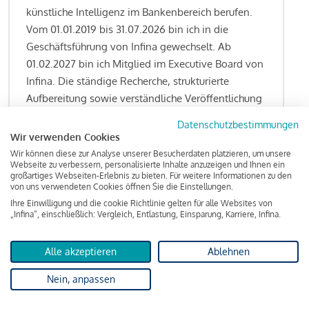
künstliche Intelligenz im Bankenbereich berufen.
Vom 01.01.2019 bis 31.07.2026 bin ich in die
Geschäftsführung von Infina gewechselt. Ab
01.02.2027 bin ich Mitglied im Executive Board von
Infina. Die ständige Recherche, strukturierte
Aufbereitung sowie verständliche Veröffentlichung
von allen Fragestellungen rund um das
Datenschutzbestimmungen
Kreditgeschäft gehören zu den wesentlichen
Wir verwenden Cookies
Schwerpunktsetzungen meiner Funktion.
Wir können diese zur Analyse unserer Besucherdaten platzieren, um unsere
Webseite zu verbessern, personalisierte Inhalte anzuzeigen und Ihnen ein
großartiges Webseiten-Erlebnis zu bieten. Für weitere Informationen zu den
von uns verwendeten Cookies öffnen Sie die Einstellungen.
Ihre Einwilligung und die cookie Richtlinie gelten für alle Websites von
Lesen Sie meine Finanzierungs-Tipps
„Infina“, einschließlich: Vergleich, Entlastung, Einsparung, Karriere, Infina.
Alle akzeptieren
Ablehnen
Kreditindex
Nein, anpassen
Das Wohnkredit Barometer