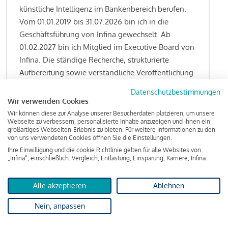
künstliche Intelligenz im Bankenbereich berufen.
Vom 01.01.2019 bis 31.07.2026 bin ich in die
Geschäftsführung von Infina gewechselt. Ab
01.02.2027 bin ich Mitglied im Executive Board von
Infina. Die ständige Recherche, strukturierte
Aufbereitung sowie verständliche Veröffentlichung
von allen Fragestellungen rund um das
Datenschutzbestimmungen
Kreditgeschäft gehören zu den wesentlichen
Wir verwenden Cookies
Schwerpunktsetzungen meiner Funktion.
Wir können diese zur Analyse unserer Besucherdaten platzieren, um unsere
Webseite zu verbessern, personalisierte Inhalte anzuzeigen und Ihnen ein
großartiges Webseiten-Erlebnis zu bieten. Für weitere Informationen zu den
von uns verwendeten Cookies öffnen Sie die Einstellungen.
Ihre Einwilligung und die cookie Richtlinie gelten für alle Websites von
Lesen Sie meine Finanzierungs-Tipps
„Infina“, einschließlich: Vergleich, Entlastung, Einsparung, Karriere, Infina.
Alle akzeptieren
Ablehnen
Kreditindex
Nein, anpassen
Das Wohnkredit Barometer