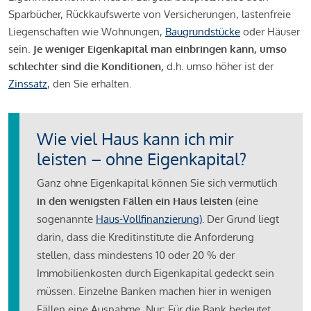
Sparbücher, Rückkaufswerte von Versicherungen, lastenfreie
Liegenschaften wie Wohnungen,
Baugrundstücke
oder Häuser
sein.
Je weniger Eigenkapital man einbringen kann, umso
schlechter sind die Konditionen,
d.h. umso höher ist der
Zinssatz
, den Sie erhalten.
Wie viel Haus kann ich mir
leisten – ohne Eigenkapital?
Ganz ohne Eigenkapital können Sie sich vermutlich
in den wenigsten Fällen ein Haus leisten
(eine
sogenannte
Haus-Vollfinanzierung)
.
Der Grund liegt
darin, dass die Kreditinstitute die Anforderung
stellen, dass mindestens 10 oder 20 % der
Immobilienkosten durch Eigenkapital gedeckt sein
müssen. Einzelne Banken machen hier in wenigen
Fällen eine Ausnahme. Nur: Für die Bank bedeutet