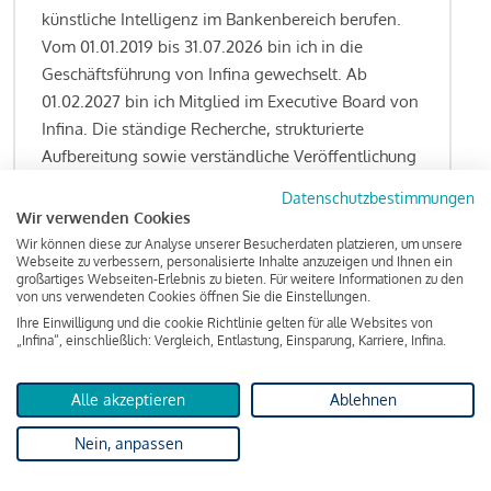
künstliche Intelligenz im Bankenbereich berufen.
Vom 01.01.2019 bis 31.07.2026 bin ich in die
Geschäftsführung von Infina gewechselt. Ab
01.02.2027 bin ich Mitglied im Executive Board von
Infina. Die ständige Recherche, strukturierte
Aufbereitung sowie verständliche Veröffentlichung
von allen Fragestellungen rund um das
Datenschutzbestimmungen
Kreditgeschäft gehören zu den wesentlichen
Wir verwenden Cookies
Schwerpunktsetzungen meiner Funktion.
Wir können diese zur Analyse unserer Besucherdaten platzieren, um unsere
Webseite zu verbessern, personalisierte Inhalte anzuzeigen und Ihnen ein
großartiges Webseiten-Erlebnis zu bieten. Für weitere Informationen zu den
von uns verwendeten Cookies öffnen Sie die Einstellungen.
Ihre Einwilligung und die cookie Richtlinie gelten für alle Websites von
Lesen Sie meine Finanzierungs-Tipps
„Infina“, einschließlich: Vergleich, Entlastung, Einsparung, Karriere, Infina.
Alle akzeptieren
Ablehnen
Kreditindex
Nein, anpassen
Das Wohnkredit Barometer