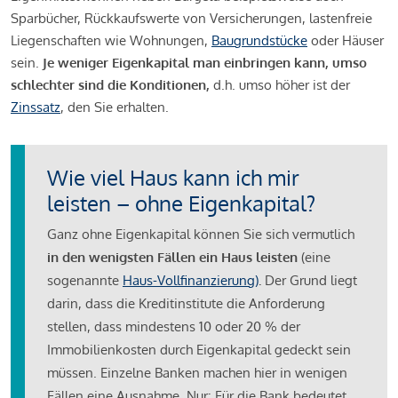
Sparbücher, Rückkaufswerte von Versicherungen, lastenfreie
Liegenschaften wie Wohnungen,
Baugrundstücke
oder Häuser
sein.
Je weniger Eigenkapital man einbringen kann, umso
schlechter sind die Konditionen,
d.h. umso höher ist der
Zinssatz
, den Sie erhalten.
Wie viel Haus kann ich mir
leisten – ohne Eigenkapital?
Ganz ohne Eigenkapital können Sie sich vermutlich
in den wenigsten Fällen ein Haus leisten
(eine
sogenannte
Haus-Vollfinanzierung)
.
Der Grund liegt
darin, dass die Kreditinstitute die Anforderung
stellen, dass mindestens 10 oder 20 % der
Immobilienkosten durch Eigenkapital gedeckt sein
müssen. Einzelne Banken machen hier in wenigen
Fällen eine Ausnahme. Nur: Für die Bank bedeutet