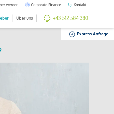
tner werden
Corporate Finance
Kontakt
+43 512 584 380
eber
Über uns
Express
Anfrage
?