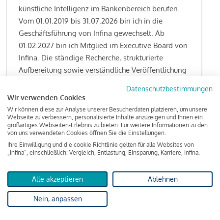
künstliche Intelligenz im Bankenbereich berufen.
Vom 01.01.2019 bis 31.07.2026 bin ich in die
Geschäftsführung von Infina gewechselt. Ab
01.02.2027 bin ich Mitglied im Executive Board von
Infina. Die ständige Recherche, strukturierte
Aufbereitung sowie verständliche Veröffentlichung
von allen Fragestellungen rund um das
Datenschutzbestimmungen
Kreditgeschäft gehören zu den wesentlichen
Wir verwenden Cookies
Schwerpunktsetzungen meiner Funktion.
Wir können diese zur Analyse unserer Besucherdaten platzieren, um unsere
Webseite zu verbessern, personalisierte Inhalte anzuzeigen und Ihnen ein
großartiges Webseiten-Erlebnis zu bieten. Für weitere Informationen zu den
von uns verwendeten Cookies öffnen Sie die Einstellungen.
Ihre Einwilligung und die cookie Richtlinie gelten für alle Websites von
Lesen Sie meine Finanzierungs-Tipps
„Infina“, einschließlich: Vergleich, Entlastung, Einsparung, Karriere, Infina.
Alle akzeptieren
Ablehnen
Kreditindex
Nein, anpassen
Das Wohnkredit Barometer