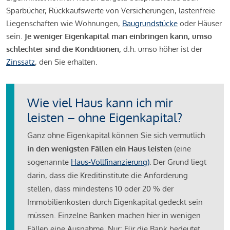
Sparbücher, Rückkaufswerte von Versicherungen, lastenfreie
Liegenschaften wie Wohnungen,
Baugrundstücke
oder Häuser
sein.
Je weniger Eigenkapital man einbringen kann, umso
schlechter sind die Konditionen,
d.h. umso höher ist der
Zinssatz
, den Sie erhalten.
Wie viel Haus kann ich mir
leisten – ohne Eigenkapital?
Ganz ohne Eigenkapital können Sie sich vermutlich
in den wenigsten Fällen ein Haus leisten
(eine
sogenannte
Haus-Vollfinanzierung)
.
Der Grund liegt
darin, dass die Kreditinstitute die Anforderung
stellen, dass mindestens 10 oder 20 % der
Immobilienkosten durch Eigenkapital gedeckt sein
müssen. Einzelne Banken machen hier in wenigen
Fällen eine Ausnahme. Nur: Für die Bank bedeutet