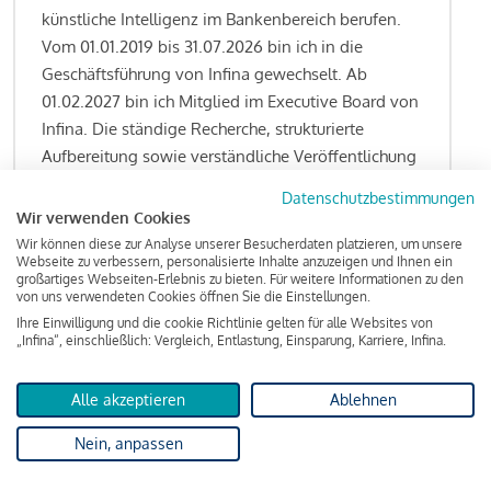
künstliche Intelligenz im Bankenbereich berufen.
Vom 01.01.2019 bis 31.07.2026 bin ich in die
Geschäftsführung von Infina gewechselt. Ab
01.02.2027 bin ich Mitglied im Executive Board von
Infina. Die ständige Recherche, strukturierte
Aufbereitung sowie verständliche Veröffentlichung
von allen Fragestellungen rund um das
Datenschutzbestimmungen
Kreditgeschäft gehören zu den wesentlichen
Wir verwenden Cookies
Schwerpunktsetzungen meiner Funktion.
Wir können diese zur Analyse unserer Besucherdaten platzieren, um unsere
Webseite zu verbessern, personalisierte Inhalte anzuzeigen und Ihnen ein
großartiges Webseiten-Erlebnis zu bieten. Für weitere Informationen zu den
von uns verwendeten Cookies öffnen Sie die Einstellungen.
Ihre Einwilligung und die cookie Richtlinie gelten für alle Websites von
Lesen Sie meine Finanzierungs-Tipps
„Infina“, einschließlich: Vergleich, Entlastung, Einsparung, Karriere, Infina.
Alle akzeptieren
Ablehnen
Kreditindex
Nein, anpassen
Das Wohnkredit Barometer