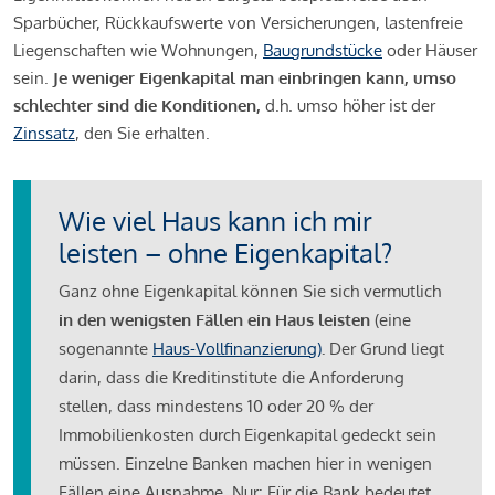
Sparbücher, Rückkaufswerte von Versicherungen, lastenfreie
Liegenschaften wie Wohnungen,
Baugrundstücke
oder Häuser
sein.
Je weniger Eigenkapital man einbringen kann, umso
schlechter sind die Konditionen,
d.h. umso höher ist der
Zinssatz
, den Sie erhalten.
Wie viel Haus kann ich mir
leisten – ohne Eigenkapital?
Ganz ohne Eigenkapital können Sie sich vermutlich
in den wenigsten Fällen ein Haus leisten
(eine
sogenannte
Haus-Vollfinanzierung)
.
Der Grund liegt
darin, dass die Kreditinstitute die Anforderung
stellen, dass mindestens 10 oder 20 % der
Immobilienkosten durch Eigenkapital gedeckt sein
müssen. Einzelne Banken machen hier in wenigen
Fällen eine Ausnahme. Nur: Für die Bank bedeutet