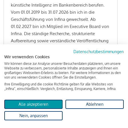
künstliche Intelligenz im Bankenbereich berufen.
Vom 01.01.2019 bis 31.07.2026 bin ich in die
Geschäftsführung von Infina gewechselt. Ab
01.02.2027 bin ich Mitglied im Executive Board von
Infina. Die ständige Recherche, strukturierte
Aufbereitung sowie verständliche Veröffentlichung
von allen Fragestellungen rund um das
Datenschutzbestimmungen
Kreditgeschäft gehören zu den wesentlichen
Wir verwenden Cookies
Schwerpunktsetzungen meiner Funktion.
Wir können diese zur Analyse unserer Besucherdaten platzieren, um unsere
Webseite zu verbessern, personalisierte Inhalte anzuzeigen und Ihnen ein
großartiges Webseiten-Erlebnis zu bieten. Für weitere Informationen zu den
von uns verwendeten Cookies öffnen Sie die Einstellungen.
Ihre Einwilligung und die cookie Richtlinie gelten für alle Websites von
Lesen Sie meine Finanzierungs-Tipps
„Infina“, einschließlich: Vergleich, Entlastung, Einsparung, Karriere, Infina.
Alle akzeptieren
Ablehnen
Kreditindex
Nein, anpassen
Das Wohnkredit Barometer