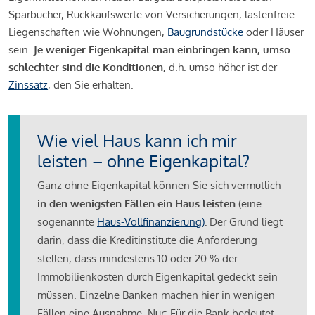
Sparbücher, Rückkaufswerte von Versicherungen, lastenfreie
Liegenschaften wie Wohnungen,
Baugrundstücke
oder Häuser
sein.
Je weniger Eigenkapital man einbringen kann, umso
schlechter sind die Konditionen,
d.h. umso höher ist der
Zinssatz
, den Sie erhalten.
Wie viel Haus kann ich mir
leisten – ohne Eigenkapital?
Ganz ohne Eigenkapital können Sie sich vermutlich
in den wenigsten Fällen ein Haus leisten
(eine
sogenannte
Haus-Vollfinanzierung)
.
Der Grund liegt
darin, dass die Kreditinstitute die Anforderung
stellen, dass mindestens 10 oder 20 % der
Immobilienkosten durch Eigenkapital gedeckt sein
müssen. Einzelne Banken machen hier in wenigen
Fällen eine Ausnahme. Nur: Für die Bank bedeutet