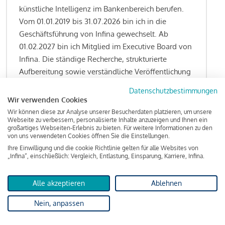
künstliche Intelligenz im Bankenbereich berufen.
Vom 01.01.2019 bis 31.07.2026 bin ich in die
Geschäftsführung von Infina gewechselt. Ab
01.02.2027 bin ich Mitglied im Executive Board von
Infina. Die ständige Recherche, strukturierte
Aufbereitung sowie verständliche Veröffentlichung
von allen Fragestellungen rund um das
Datenschutzbestimmungen
Kreditgeschäft gehören zu den wesentlichen
Wir verwenden Cookies
Schwerpunktsetzungen meiner Funktion.
Wir können diese zur Analyse unserer Besucherdaten platzieren, um unsere
Webseite zu verbessern, personalisierte Inhalte anzuzeigen und Ihnen ein
großartiges Webseiten-Erlebnis zu bieten. Für weitere Informationen zu den
von uns verwendeten Cookies öffnen Sie die Einstellungen.
Ihre Einwilligung und die cookie Richtlinie gelten für alle Websites von
Lesen Sie meine Finanzierungs-Tipps
„Infina“, einschließlich: Vergleich, Entlastung, Einsparung, Karriere, Infina.
Alle akzeptieren
Ablehnen
Kreditindex
Nein, anpassen
Das Wohnkredit Barometer