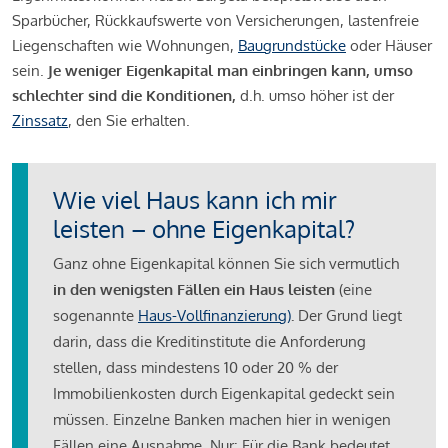
Sparbücher, Rückkaufswerte von Versicherungen, lastenfreie
Liegenschaften wie Wohnungen,
Baugrundstücke
oder Häuser
sein.
Je weniger Eigenkapital man einbringen kann, umso
schlechter sind die Konditionen,
d.h. umso höher ist der
Zinssatz
, den Sie erhalten.
Wie viel Haus kann ich mir
leisten – ohne Eigenkapital?
Ganz ohne Eigenkapital können Sie sich vermutlich
in den wenigsten Fällen ein Haus leisten
(eine
sogenannte
Haus-Vollfinanzierung)
.
Der Grund liegt
darin, dass die Kreditinstitute die Anforderung
stellen, dass mindestens 10 oder 20 % der
Immobilienkosten durch Eigenkapital gedeckt sein
müssen. Einzelne Banken machen hier in wenigen
Fällen eine Ausnahme. Nur: Für die Bank bedeutet