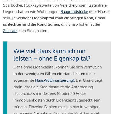
Sparbücher, Rückkaufswerte von Versicherungen, lastenfreie
Liegenschaften wie Wohnungen,
Baugrundstücke
oder Häuser
sein.
Je weniger Eigenkapital man einbringen kann, umso
schlechter sind die Konditionen,
d.h. umso höher ist der
Zinssatz
, den Sie erhalten.
Wie viel Haus kann ich mir
leisten – ohne Eigenkapital?
Ganz ohne Eigenkapital können Sie sich vermutlich
in den wenigsten Fällen ein Haus leisten
(eine
sogenannte
Haus-Vollfinanzierung)
.
Der Grund liegt
darin, dass die Kreditinstitute die Anforderung
stellen, dass mindestens 10 oder 20 % der
Immobilienkosten durch Eigenkapital gedeckt sein
müssen. Einzelne Banken machen hier in wenigen
Fällen eine Ausnahme. Nur: Für die Bank bedeutet