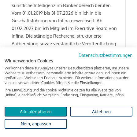
künstliche Intelligenz im Bankenbereich berufen.
Vom 01.01.2019 bis 31.07.2026 bin ich in die
Geschäftsführung von Infina gewechselt. Ab
01.02.2027 bin ich Mitglied im Executive Board von
Infina. Die ständige Recherche, strukturierte
Aufbereitung sowie verständliche Veröffentlichung
von allen Fragestellungen rund um das
Datenschutzbestimmungen
Kreditgeschäft gehören zu den wesentlichen
Wir verwenden Cookies
Schwerpunktsetzungen meiner Funktion.
Wir können diese zur Analyse unserer Besucherdaten platzieren, um unsere
Webseite zu verbessern, personalisierte Inhalte anzuzeigen und Ihnen ein
großartiges Webseiten-Erlebnis zu bieten. Für weitere Informationen zu den
von uns verwendeten Cookies öffnen Sie die Einstellungen.
Ihre Einwilligung und die cookie Richtlinie gelten für alle Websites von
Lesen Sie meine Finanzierungs-Tipps
„Infina“, einschließlich: Vergleich, Entlastung, Einsparung, Karriere, Infina.
Alle akzeptieren
Ablehnen
Kreditindex
Nein, anpassen
Das Wohnkredit Barometer