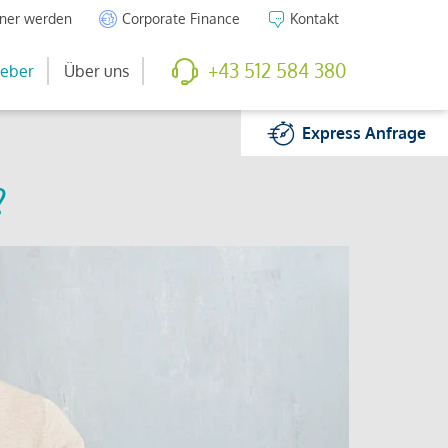
tner werden
Corporate Finance
Kontakt
+43 512 584 380
eber
Über uns
Express
Anfrage
?