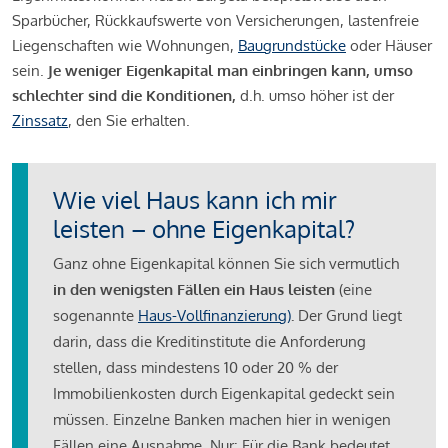
Sparbücher, Rückkaufswerte von Versicherungen, lastenfreie
Liegenschaften wie Wohnungen,
Baugrundstücke
oder Häuser
sein.
Je weniger Eigenkapital man einbringen kann, umso
schlechter sind die Konditionen,
d.h. umso höher ist der
Zinssatz
, den Sie erhalten.
Wie viel Haus kann ich mir
leisten – ohne Eigenkapital?
Ganz ohne Eigenkapital können Sie sich vermutlich
in den wenigsten Fällen ein Haus leisten
(eine
sogenannte
Haus-Vollfinanzierung)
.
Der Grund liegt
darin, dass die Kreditinstitute die Anforderung
stellen, dass mindestens 10 oder 20 % der
Immobilienkosten durch Eigenkapital gedeckt sein
müssen. Einzelne Banken machen hier in wenigen
Fällen eine Ausnahme. Nur: Für die Bank bedeutet