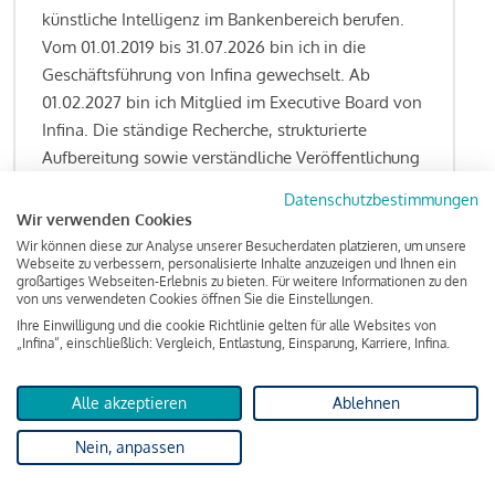
künstliche Intelligenz im Bankenbereich berufen.
Vom 01.01.2019 bis 31.07.2026 bin ich in die
Geschäftsführung von Infina gewechselt. Ab
01.02.2027 bin ich Mitglied im Executive Board von
Infina. Die ständige Recherche, strukturierte
Aufbereitung sowie verständliche Veröffentlichung
von allen Fragestellungen rund um das
Datenschutzbestimmungen
Kreditgeschäft gehören zu den wesentlichen
Wir verwenden Cookies
Schwerpunktsetzungen meiner Funktion.
Wir können diese zur Analyse unserer Besucherdaten platzieren, um unsere
Webseite zu verbessern, personalisierte Inhalte anzuzeigen und Ihnen ein
großartiges Webseiten-Erlebnis zu bieten. Für weitere Informationen zu den
von uns verwendeten Cookies öffnen Sie die Einstellungen.
Ihre Einwilligung und die cookie Richtlinie gelten für alle Websites von
Lesen Sie meine Finanzierungs-Tipps
„Infina“, einschließlich: Vergleich, Entlastung, Einsparung, Karriere, Infina.
Alle akzeptieren
Ablehnen
Kreditindex
Nein, anpassen
Das Wohnkredit Barometer