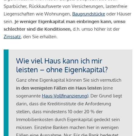
Sparbücher, Rückkaufswerte von Versicherungen, lastenfreie
Liegenschaften wie Wohnungen,
Baugrundstücke
oder Häuser
sein.
Je weniger Eigenkapital man einbringen kann, umso
schlechter sind die Konditionen,
d.h. umso höher ist der
Zinssatz
, den Sie erhalten.
Wie viel Haus kann ich mir
leisten – ohne Eigenkapital?
Ganz ohne Eigenkapital können Sie sich vermutlich
in den wenigsten Fällen ein Haus leisten
(eine
sogenannte
Haus-Vollfinanzierung)
.
Der Grund liegt
darin, dass die Kreditinstitute die Anforderung
stellen, dass mindestens 10 oder 20 % der
Immobilienkosten durch Eigenkapital gedeckt sein
müssen. Einzelne Banken machen hier in wenigen
Fällen eine Ausnahme. Nur: Für die Bank bedeutet