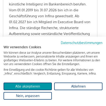
künstliche Intelligenz im Bankenbereich berufen.
Vom 01.01.2019 bis 31.07.2026 bin ich in die
Geschäftsführung von Infina gewechselt. Ab
01.02.2027 bin ich Mitglied im Executive Board von
Infina. Die ständige Recherche, strukturierte
Aufbereitung sowie verständliche Veröffentlichung
von allen Fragestellungen rund um das
Datenschutzbestimmungen
Kreditgeschäft gehören zu den wesentlichen
Wir verwenden Cookies
Schwerpunktsetzungen meiner Funktion.
Wir können diese zur Analyse unserer Besucherdaten platzieren, um unsere
Webseite zu verbessern, personalisierte Inhalte anzuzeigen und Ihnen ein
großartiges Webseiten-Erlebnis zu bieten. Für weitere Informationen zu den
von uns verwendeten Cookies öffnen Sie die Einstellungen.
Ihre Einwilligung und die cookie Richtlinie gelten für alle Websites von
Lesen Sie meine Finanzierungs-Tipps
„Infina“, einschließlich: Vergleich, Entlastung, Einsparung, Karriere, Infina.
Alle akzeptieren
Ablehnen
Kreditindex
Nein, anpassen
Das Wohnkredit Barometer