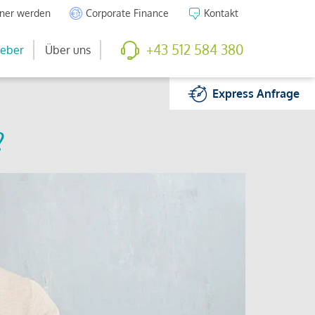
tner werden
Corporate Finance
Kontakt
+43 512 584 380
eber
Über uns
Express
Anfrage
?