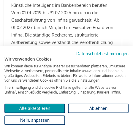
künstliche Intelligenz im Bankenbereich berufen.
Vom 01.01.2019 bis 31.07.2026 bin ich in die
Geschäftsführung von Infina gewechselt. Ab
01.02.2027 bin ich Mitglied im Executive Board von
Infina. Die ständige Recherche, strukturierte
Aufbereitung sowie verständliche Veröffentlichung
von allen Fragestellungen rund um das
Datenschutzbestimmungen
Kreditgeschäft gehören zu den wesentlichen
Wir verwenden Cookies
Schwerpunktsetzungen meiner Funktion.
Wir können diese zur Analyse unserer Besucherdaten platzieren, um unsere
Webseite zu verbessern, personalisierte Inhalte anzuzeigen und Ihnen ein
großartiges Webseiten-Erlebnis zu bieten. Für weitere Informationen zu den
von uns verwendeten Cookies öffnen Sie die Einstellungen.
Ihre Einwilligung und die cookie Richtlinie gelten für alle Websites von
Lesen Sie meine Finanzierungs-Tipps
„Infina“, einschließlich: Vergleich, Entlastung, Einsparung, Karriere, Infina.
Alle akzeptieren
Ablehnen
Kreditindex
Nein, anpassen
Das Wohnkredit Barometer