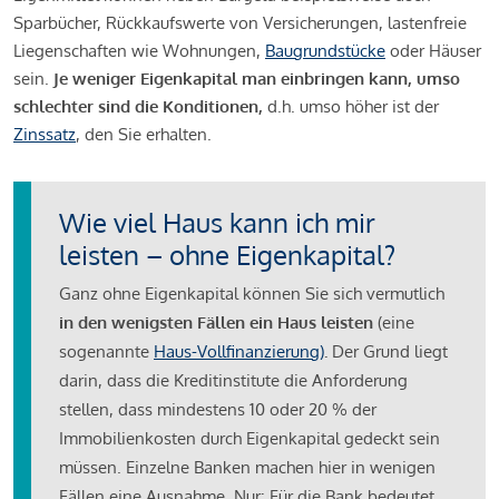
Sparbücher, Rückkaufswerte von Versicherungen, lastenfreie
Liegenschaften wie Wohnungen,
Baugrundstücke
oder Häuser
sein.
Je weniger Eigenkapital man einbringen kann, umso
schlechter sind die Konditionen,
d.h. umso höher ist der
Zinssatz
, den Sie erhalten.
Wie viel Haus kann ich mir
leisten – ohne Eigenkapital?
Ganz ohne Eigenkapital können Sie sich vermutlich
in den wenigsten Fällen ein Haus leisten
(eine
sogenannte
Haus-Vollfinanzierung)
.
Der Grund liegt
darin, dass die Kreditinstitute die Anforderung
stellen, dass mindestens 10 oder 20 % der
Immobilienkosten durch Eigenkapital gedeckt sein
müssen. Einzelne Banken machen hier in wenigen
Fällen eine Ausnahme. Nur: Für die Bank bedeutet