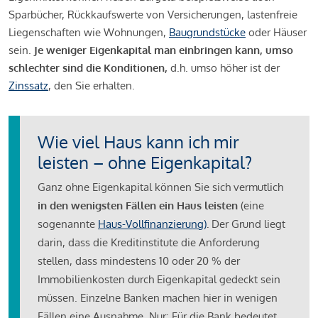
Sparbücher, Rückkaufswerte von Versicherungen, lastenfreie
Liegenschaften wie Wohnungen,
Baugrundstücke
oder Häuser
sein.
Je weniger Eigenkapital man einbringen kann, umso
schlechter sind die Konditionen,
d.h. umso höher ist der
Zinssatz
, den Sie erhalten.
Wie viel Haus kann ich mir
leisten – ohne Eigenkapital?
Ganz ohne Eigenkapital können Sie sich vermutlich
in den wenigsten Fällen ein Haus leisten
(eine
sogenannte
Haus-Vollfinanzierung)
.
Der Grund liegt
darin, dass die Kreditinstitute die Anforderung
stellen, dass mindestens 10 oder 20 % der
Immobilienkosten durch Eigenkapital gedeckt sein
müssen. Einzelne Banken machen hier in wenigen
Fällen eine Ausnahme. Nur: Für die Bank bedeutet