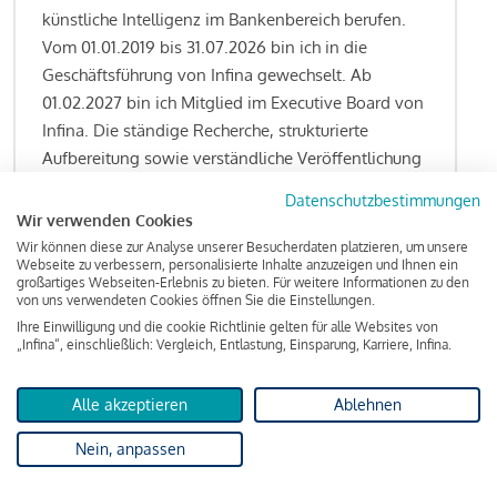
künstliche Intelligenz im Bankenbereich berufen.
Vom 01.01.2019 bis 31.07.2026 bin ich in die
Geschäftsführung von Infina gewechselt. Ab
01.02.2027 bin ich Mitglied im Executive Board von
Infina. Die ständige Recherche, strukturierte
Aufbereitung sowie verständliche Veröffentlichung
von allen Fragestellungen rund um das
Datenschutzbestimmungen
Kreditgeschäft gehören zu den wesentlichen
Wir verwenden Cookies
Schwerpunktsetzungen meiner Funktion.
Wir können diese zur Analyse unserer Besucherdaten platzieren, um unsere
Webseite zu verbessern, personalisierte Inhalte anzuzeigen und Ihnen ein
großartiges Webseiten-Erlebnis zu bieten. Für weitere Informationen zu den
von uns verwendeten Cookies öffnen Sie die Einstellungen.
Ihre Einwilligung und die cookie Richtlinie gelten für alle Websites von
Lesen Sie meine Finanzierungs-Tipps
„Infina“, einschließlich: Vergleich, Entlastung, Einsparung, Karriere, Infina.
Alle akzeptieren
Ablehnen
Kreditindex
Nein, anpassen
Das Wohnkredit Barometer