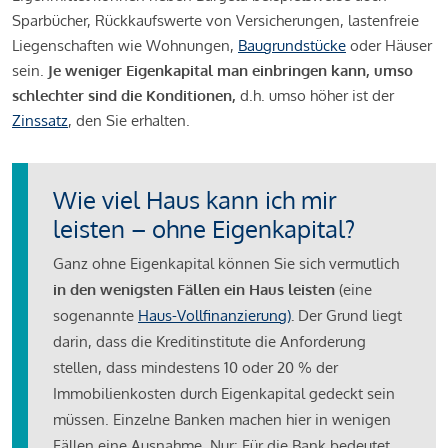
Sparbücher, Rückkaufswerte von Versicherungen, lastenfreie
Liegenschaften wie Wohnungen,
Baugrundstücke
oder Häuser
sein.
Je weniger Eigenkapital man einbringen kann, umso
schlechter sind die Konditionen,
d.h. umso höher ist der
Zinssatz
, den Sie erhalten.
Wie viel Haus kann ich mir
leisten – ohne Eigenkapital?
Ganz ohne Eigenkapital können Sie sich vermutlich
in den wenigsten Fällen ein Haus leisten
(eine
sogenannte
Haus-Vollfinanzierung)
.
Der Grund liegt
darin, dass die Kreditinstitute die Anforderung
stellen, dass mindestens 10 oder 20 % der
Immobilienkosten durch Eigenkapital gedeckt sein
müssen. Einzelne Banken machen hier in wenigen
Fällen eine Ausnahme. Nur: Für die Bank bedeutet