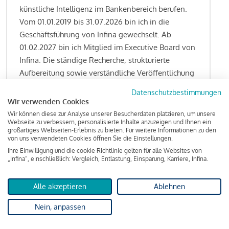
künstliche Intelligenz im Bankenbereich berufen.
Vom 01.01.2019 bis 31.07.2026 bin ich in die
Geschäftsführung von Infina gewechselt. Ab
01.02.2027 bin ich Mitglied im Executive Board von
Infina. Die ständige Recherche, strukturierte
Aufbereitung sowie verständliche Veröffentlichung
von allen Fragestellungen rund um das
Datenschutzbestimmungen
Kreditgeschäft gehören zu den wesentlichen
Wir verwenden Cookies
Schwerpunktsetzungen meiner Funktion.
Wir können diese zur Analyse unserer Besucherdaten platzieren, um unsere
Webseite zu verbessern, personalisierte Inhalte anzuzeigen und Ihnen ein
großartiges Webseiten-Erlebnis zu bieten. Für weitere Informationen zu den
von uns verwendeten Cookies öffnen Sie die Einstellungen.
Ihre Einwilligung und die cookie Richtlinie gelten für alle Websites von
Lesen Sie meine Finanzierungs-Tipps
„Infina“, einschließlich: Vergleich, Entlastung, Einsparung, Karriere, Infina.
Alle akzeptieren
Ablehnen
Kreditindex
Nein, anpassen
Das Wohnkredit Barometer