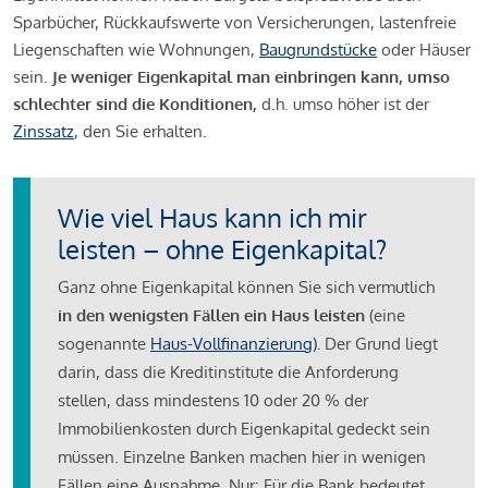
Sparbücher, Rückkaufswerte von Versicherungen, lastenfreie
Liegenschaften wie Wohnungen,
Baugrundstücke
oder Häuser
sein.
Je weniger Eigenkapital man einbringen kann, umso
schlechter sind die Konditionen,
d.h. umso höher ist der
Zinssatz
, den Sie erhalten.
Wie viel Haus kann ich mir
leisten – ohne Eigenkapital?
Ganz ohne Eigenkapital können Sie sich vermutlich
in den wenigsten Fällen ein Haus leisten
(eine
sogenannte
Haus-Vollfinanzierung)
.
Der Grund liegt
darin, dass die Kreditinstitute die Anforderung
stellen, dass mindestens 10 oder 20 % der
Immobilienkosten durch Eigenkapital gedeckt sein
müssen. Einzelne Banken machen hier in wenigen
Fällen eine Ausnahme. Nur: Für die Bank bedeutet