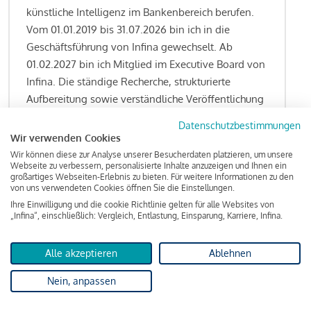
künstliche Intelligenz im Bankenbereich berufen.
Vom 01.01.2019 bis 31.07.2026 bin ich in die
Geschäftsführung von Infina gewechselt. Ab
01.02.2027 bin ich Mitglied im Executive Board von
Infina. Die ständige Recherche, strukturierte
Aufbereitung sowie verständliche Veröffentlichung
von allen Fragestellungen rund um das
Datenschutzbestimmungen
Kreditgeschäft gehören zu den wesentlichen
Wir verwenden Cookies
Schwerpunktsetzungen meiner Funktion.
Wir können diese zur Analyse unserer Besucherdaten platzieren, um unsere
Webseite zu verbessern, personalisierte Inhalte anzuzeigen und Ihnen ein
großartiges Webseiten-Erlebnis zu bieten. Für weitere Informationen zu den
von uns verwendeten Cookies öffnen Sie die Einstellungen.
Ihre Einwilligung und die cookie Richtlinie gelten für alle Websites von
Lesen Sie meine Finanzierungs-Tipps
„Infina“, einschließlich: Vergleich, Entlastung, Einsparung, Karriere, Infina.
Alle akzeptieren
Ablehnen
Kreditindex
Nein, anpassen
Das Wohnkredit Barometer