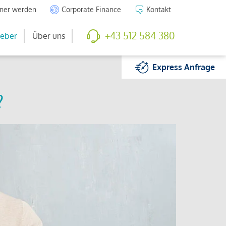
tner werden
Corporate Finance
Kontakt
+43 512 584 380
eber
Über uns
Express
Anfrage
?