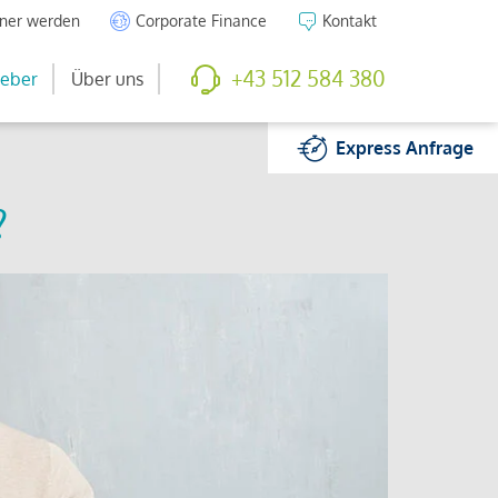
tner werden
Corporate Finance
Kontakt
+43 512 584 380
eber
Über uns
Express
Anfrage
?