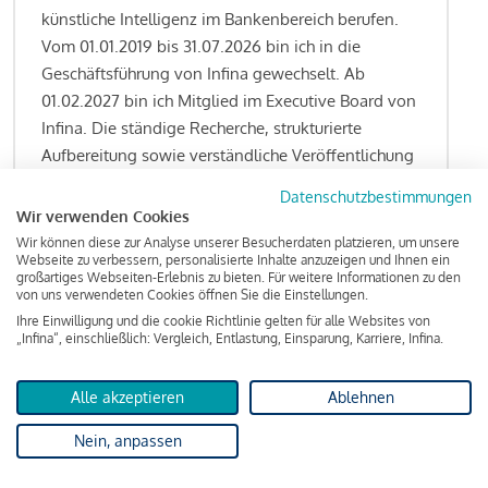
künstliche Intelligenz im Bankenbereich berufen.
Vom 01.01.2019 bis 31.07.2026 bin ich in die
Geschäftsführung von Infina gewechselt. Ab
01.02.2027 bin ich Mitglied im Executive Board von
Infina. Die ständige Recherche, strukturierte
Aufbereitung sowie verständliche Veröffentlichung
von allen Fragestellungen rund um das
Datenschutzbestimmungen
Kreditgeschäft gehören zu den wesentlichen
Wir verwenden Cookies
Schwerpunktsetzungen meiner Funktion.
Wir können diese zur Analyse unserer Besucherdaten platzieren, um unsere
Webseite zu verbessern, personalisierte Inhalte anzuzeigen und Ihnen ein
großartiges Webseiten-Erlebnis zu bieten. Für weitere Informationen zu den
von uns verwendeten Cookies öffnen Sie die Einstellungen.
Ihre Einwilligung und die cookie Richtlinie gelten für alle Websites von
Lesen Sie meine Finanzierungs-Tipps
„Infina“, einschließlich: Vergleich, Entlastung, Einsparung, Karriere, Infina.
Alle akzeptieren
Ablehnen
Kreditindex
Nein, anpassen
Das Wohnkredit Barometer