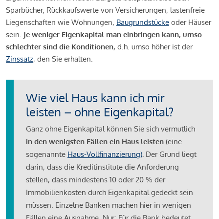
Sparbücher, Rückkaufswerte von Versicherungen, lastenfreie
Liegenschaften wie Wohnungen,
Baugrundstücke
oder Häuser
sein.
Je weniger Eigenkapital man einbringen kann, umso
schlechter sind die Konditionen,
d.h. umso höher ist der
Zinssatz
, den Sie erhalten.
Wie viel Haus kann ich mir
leisten – ohne Eigenkapital?
Ganz ohne Eigenkapital können Sie sich vermutlich
in den wenigsten Fällen ein Haus leisten
(eine
sogenannte
Haus-Vollfinanzierung)
.
Der Grund liegt
darin, dass die Kreditinstitute die Anforderung
stellen, dass mindestens 10 oder 20 % der
Immobilienkosten durch Eigenkapital gedeckt sein
müssen. Einzelne Banken machen hier in wenigen
Fällen eine Ausnahme. Nur: Für die Bank bedeutet