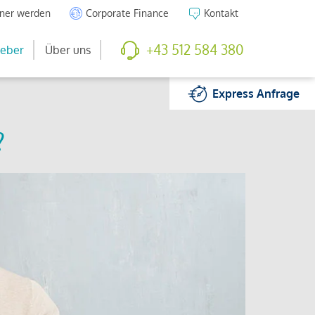
tner werden
Corporate Finance
Kontakt
+43 512 584 380
eber
Über uns
Express
Anfrage
?