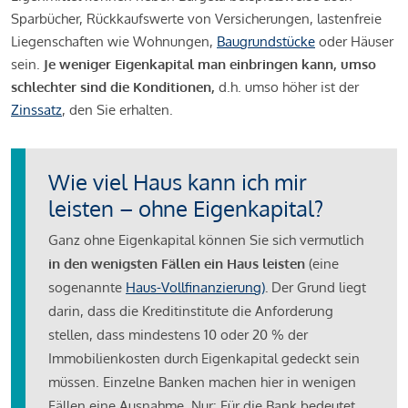
Sparbücher, Rückkaufswerte von Versicherungen, lastenfreie
Liegenschaften wie Wohnungen,
Baugrundstücke
oder Häuser
sein.
Je weniger Eigenkapital man einbringen kann, umso
schlechter sind die Konditionen,
d.h. umso höher ist der
Zinssatz
, den Sie erhalten.
Wie viel Haus kann ich mir
leisten – ohne Eigenkapital?
Ganz ohne Eigenkapital können Sie sich vermutlich
in den wenigsten Fällen ein Haus leisten
(eine
sogenannte
Haus-Vollfinanzierung)
.
Der Grund liegt
darin, dass die Kreditinstitute die Anforderung
stellen, dass mindestens 10 oder 20 % der
Immobilienkosten durch Eigenkapital gedeckt sein
müssen. Einzelne Banken machen hier in wenigen
Fällen eine Ausnahme. Nur: Für die Bank bedeutet