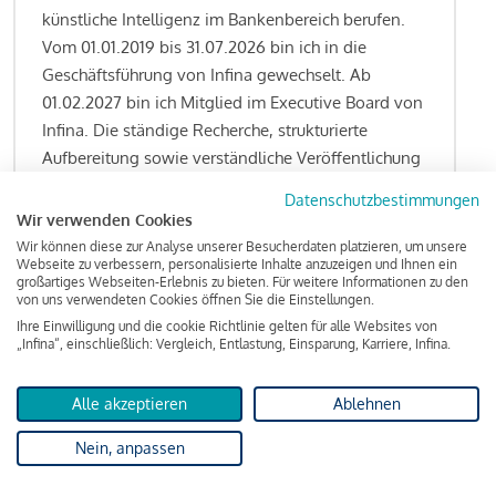
künstliche Intelligenz im Bankenbereich berufen.
Vom 01.01.2019 bis 31.07.2026 bin ich in die
Geschäftsführung von Infina gewechselt. Ab
01.02.2027 bin ich Mitglied im Executive Board von
Infina. Die ständige Recherche, strukturierte
Aufbereitung sowie verständliche Veröffentlichung
von allen Fragestellungen rund um das
Datenschutzbestimmungen
Kreditgeschäft gehören zu den wesentlichen
Wir verwenden Cookies
Schwerpunktsetzungen meiner Funktion.
Wir können diese zur Analyse unserer Besucherdaten platzieren, um unsere
Webseite zu verbessern, personalisierte Inhalte anzuzeigen und Ihnen ein
großartiges Webseiten-Erlebnis zu bieten. Für weitere Informationen zu den
von uns verwendeten Cookies öffnen Sie die Einstellungen.
Ihre Einwilligung und die cookie Richtlinie gelten für alle Websites von
Lesen Sie meine Finanzierungs-Tipps
„Infina“, einschließlich: Vergleich, Entlastung, Einsparung, Karriere, Infina.
Alle akzeptieren
Ablehnen
Kreditindex
Nein, anpassen
Das Wohnkredit Barometer