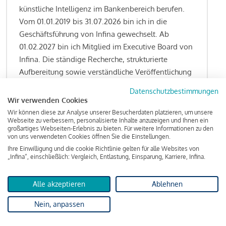
künstliche Intelligenz im Bankenbereich berufen.
Vom 01.01.2019 bis 31.07.2026 bin ich in die
Geschäftsführung von Infina gewechselt. Ab
01.02.2027 bin ich Mitglied im Executive Board von
Infina. Die ständige Recherche, strukturierte
Aufbereitung sowie verständliche Veröffentlichung
von allen Fragestellungen rund um das
Datenschutzbestimmungen
Kreditgeschäft gehören zu den wesentlichen
Wir verwenden Cookies
Schwerpunktsetzungen meiner Funktion.
Wir können diese zur Analyse unserer Besucherdaten platzieren, um unsere
Webseite zu verbessern, personalisierte Inhalte anzuzeigen und Ihnen ein
großartiges Webseiten-Erlebnis zu bieten. Für weitere Informationen zu den
von uns verwendeten Cookies öffnen Sie die Einstellungen.
Ihre Einwilligung und die cookie Richtlinie gelten für alle Websites von
Lesen Sie meine Finanzierungs-Tipps
„Infina“, einschließlich: Vergleich, Entlastung, Einsparung, Karriere, Infina.
Alle akzeptieren
Ablehnen
Kreditindex
Nein, anpassen
Das Wohnkredit Barometer