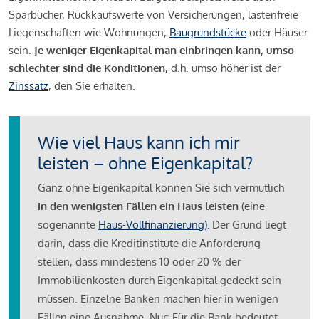
Sparbücher, Rückkaufswerte von Versicherungen, lastenfreie
Liegenschaften wie Wohnungen,
Baugrundstücke
oder Häuser
sein.
Je weniger Eigenkapital man einbringen kann, umso
schlechter sind die Konditionen,
d.h. umso höher ist der
Zinssatz
, den Sie erhalten.
Wie viel Haus kann ich mir
leisten – ohne Eigenkapital?
Ganz ohne Eigenkapital können Sie sich vermutlich
in den wenigsten Fällen ein Haus leisten
(eine
sogenannte
Haus-Vollfinanzierung)
.
Der Grund liegt
darin, dass die Kreditinstitute die Anforderung
stellen, dass mindestens 10 oder 20 % der
Immobilienkosten durch Eigenkapital gedeckt sein
müssen. Einzelne Banken machen hier in wenigen
Fällen eine Ausnahme. Nur: Für die Bank bedeutet