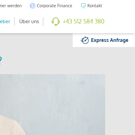
tner werden
Corporate Finance
Kontakt
+43 512 584 380
eber
Über uns
Express
Anfrage
?