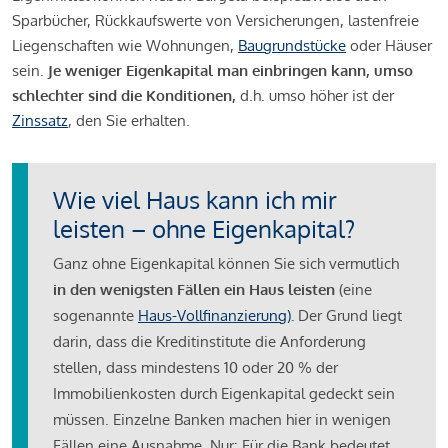
Sparbücher, Rückkaufswerte von Versicherungen, lastenfreie
Liegenschaften wie Wohnungen,
Baugrundstücke
oder Häuser
sein.
Je weniger Eigenkapital man einbringen kann, umso
schlechter sind die Konditionen,
d.h. umso höher ist der
Zinssatz
, den Sie erhalten.
Wie viel Haus kann ich mir
leisten – ohne Eigenkapital?
Ganz ohne Eigenkapital können Sie sich vermutlich
in den wenigsten Fällen ein Haus leisten
(eine
sogenannte
Haus-Vollfinanzierung)
.
Der Grund liegt
darin, dass die Kreditinstitute die Anforderung
stellen, dass mindestens 10 oder 20 % der
Immobilienkosten durch Eigenkapital gedeckt sein
müssen. Einzelne Banken machen hier in wenigen
Fällen eine Ausnahme. Nur: Für die Bank bedeutet