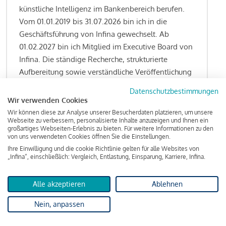
künstliche Intelligenz im Bankenbereich berufen.
Vom 01.01.2019 bis 31.07.2026 bin ich in die
Geschäftsführung von Infina gewechselt. Ab
01.02.2027 bin ich Mitglied im Executive Board von
Infina. Die ständige Recherche, strukturierte
Aufbereitung sowie verständliche Veröffentlichung
von allen Fragestellungen rund um das
Datenschutzbestimmungen
Kreditgeschäft gehören zu den wesentlichen
Wir verwenden Cookies
Schwerpunktsetzungen meiner Funktion.
Wir können diese zur Analyse unserer Besucherdaten platzieren, um unsere
Webseite zu verbessern, personalisierte Inhalte anzuzeigen und Ihnen ein
großartiges Webseiten-Erlebnis zu bieten. Für weitere Informationen zu den
von uns verwendeten Cookies öffnen Sie die Einstellungen.
Ihre Einwilligung und die cookie Richtlinie gelten für alle Websites von
Lesen Sie meine Finanzierungs-Tipps
„Infina“, einschließlich: Vergleich, Entlastung, Einsparung, Karriere, Infina.
Alle akzeptieren
Ablehnen
Kreditindex
Nein, anpassen
Das Wohnkredit Barometer