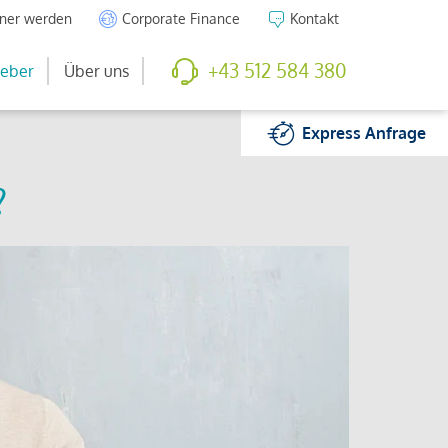
tner werden
Corporate Finance
Kontakt
+43 512 584 380
eber
Über uns
Express
Anfrage
?